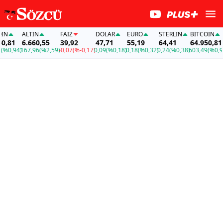
N
ALTIN
FAİZ
DOLAR
EURO
STERLIN
BITCOIN
,81
6.660,55
39,92
47,71
55,19
64,41
64.950,81
%0,94)
167,96
(%2,59)
-0,07
(%-0,17)
0,09
(%0,18)
0,18
(%0,32)
0,24
(%0,38)
603,49
(%0,94)