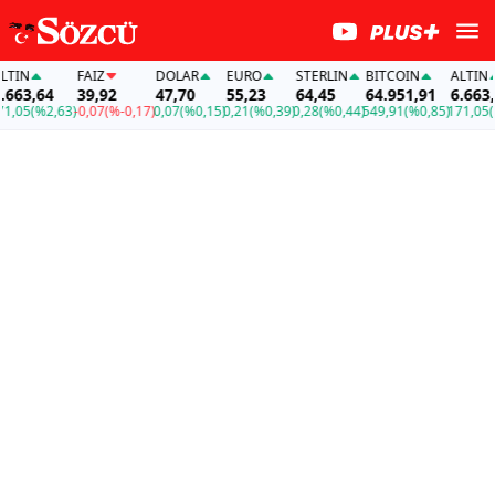
FAİZ
DOLAR
EURO
STERLIN
BITCOIN
ALTIN
,64
39,92
47,70
55,23
64,45
64.951,91
6.663,64
(%2,63)
-0,07
(%-0,17)
0,07
(%0,15)
0,21
(%0,39)
0,28
(%0,44)
549,91
(%0,85)
171,05
(%2,63