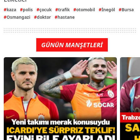
kaza
polis
çocuk
trafik
otomobil
İnegöl
Bursa
Osmangazi
doktor
hastane
GÜNÜN MANŞETLERİ