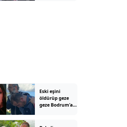
Eski eşini
öldürüp geze
geze Bodrum'a
gitmişti!
Mahkemeden
emsal olacak