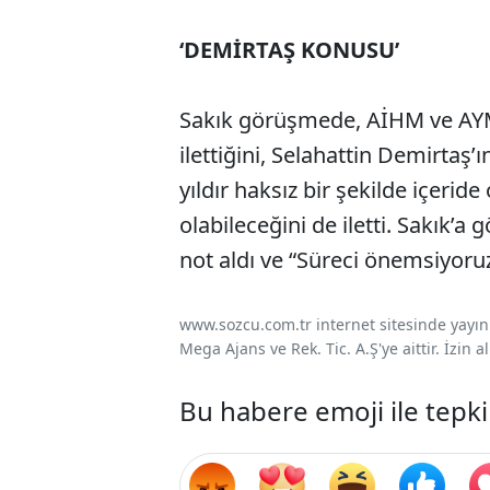
‘DEMİRTAŞ KONUSU’
Sakık görüşmede, AİHM ve AYM 
ilettiğini, Selahattin Demirta
yıldır haksız bir şekilde içerid
olabileceğini de iletti. Sakık’
not aldı ve “Süreci önemsiyoruz.
www.sozcu.com.tr internet sitesinde yayınla
Mega Ajans ve Rek. Tic. A.Ş'ye aittir. İzin
Bu habere emoji ile tepki