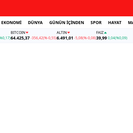
EKONOMİ
DÜNYA
GÜNÜN İÇİNDEN
SPOR
HAYAT
M
BITCOIN
ALTIN
FAİZ
64.425,37
6.491,01
39,99
%0,17)
-356,42
(%-0,55)
-5,08
(%-0,08)
0,04
(%0,09)