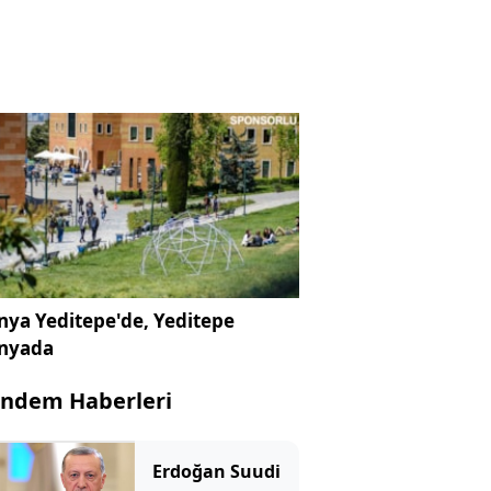
ya Yeditepe'de, Yeditepe
nyada
ndem Haberleri
Erdoğan Suudi