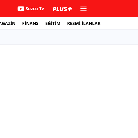
Sözcü Tv
AGAZİN
FİNANS
EĞİTİM
RESMİ İLANLAR