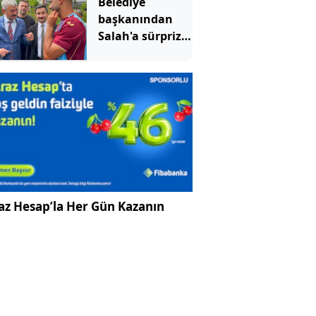
Belediye
karar
başkanından
Salah'a sürpriz
çağrı: Buradan
arsa al
az Hesap’la Her Gün Kazanın