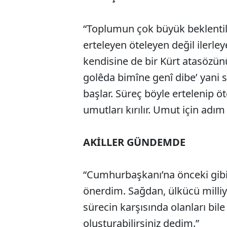
“Toplumun çok büyük beklentile
erteleyen öteleyen değil ilerley
kendisine de bir Kürt atasözünü
golêda bimîne genî dibe’ yani 
başlar. Süreç böyle ertelenip öt
umutları kırılır. Umut için adım
AKİLLER GÜNDEMDE
“Cumhurbaşkanı’na önceki gibi 
önerdim. Sağdan, ülkücü milliy
sürecin karşısında olanları bil
oluşturabilirsiniz dedim.”