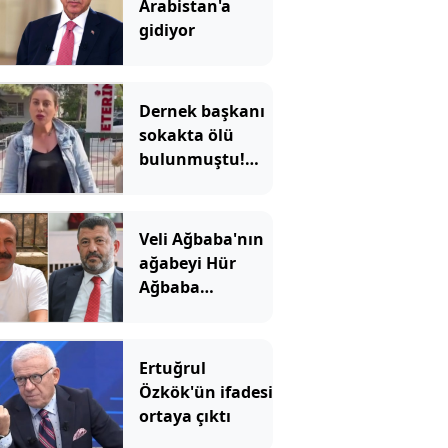
Arabistan'a
gidiyor
Dernek başkanı
sokakta ölü
bulunmuştu!
Ağabeyi ve 4 kişi
tutuklandı
Veli Ağbaba'nın
ağabeyi Hür
Ağbaba
tutuklandı
Ertuğrul
Özkök'ün ifadesi
ortaya çıktı