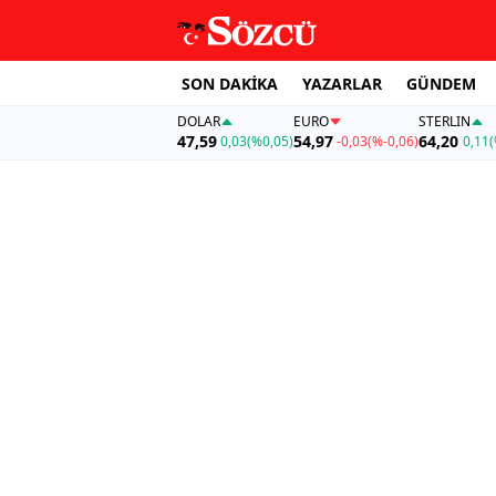
SON DAKİKA
YAZARLAR
GÜNDEM
DOLAR
EURO
STERLIN
47,59
54,97
64,20
0,03
(%0,05)
-0,03
(%-0,06)
0,11
(