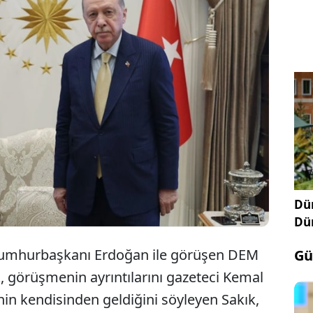
Sakık’tan Erdoğan’a: ‘Siz barışı inşa edin, bu ülkenin
azizi olun. Süreç ötelenirse sabote edilebilir. Bu yaz
meclis tatile gitmesin”
Dün
Dü
 Cumhurbaşkanı Erdoğan ile görüşen DEM
Gü
kık, görüşmenin ayrıntılarını gazeteci Kemal
nin kendisinden geldiğini söyleyen Sakık,