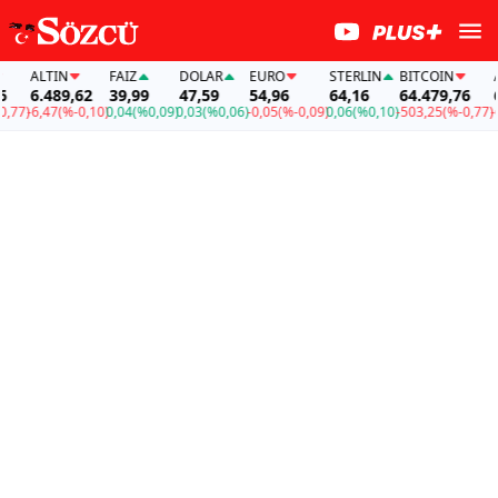
ALTIN
FAİZ
DOLAR
EURO
STERLIN
BITCOIN
ALT
6.489,62
39,99
47,59
54,96
64,16
64.479,76
6.4
7)
-6,47
(%-0,10)
0,04
(%0,09)
0,03
(%0,06)
-0,05
(%-0,09)
0,06
(%0,10)
-503,25
(%-0,77)
-6,4