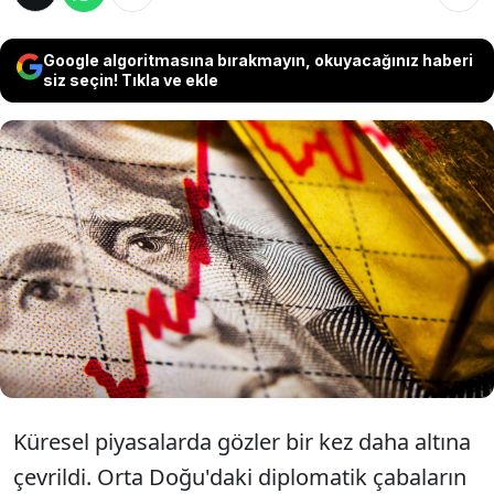
Google algoritmasına bırakmayın, okuyacağınız haberi
siz seçin! Tıkla ve ekle
Küresel piyasalarda Orta Doğu’dan gelen
olumsuz haberler ve Fed’in faiz artırım
sinyalleri altını sert vurdu. Hafta başından bu
yana değer kaybeden değerli metal,
yatırımcısını endişelendiriyor.
Küresel piyasalarda gözler bir kez daha altına
çevrildi. Orta Doğu'daki diplomatik çabaların