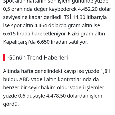
Spot altın haftanın son işlem gününde yüzde
0,5 oranında değer kaybederek 4.452,20 dolar
seviyesine kadar geriledi. TSİ 14.30 itibarıyla
ise spot altın 4.464 dolarda gram altın ise
6.615 lirada hareketleniyor. Fiziki gram altın
Kapalıçarşı'da 6.650 liradan satılıyor.
Günün Trend Haberleri
00:02
/ 09:08
Altında hafta genelindeki kayıp ise yüzde 1,8'i
Sesi Aç
buldu. ABD vadeli altın kontratlarında da
benzer bir seyir hakim oldu; vadeli işlemler
yüzde 0,6 düşüşle 4.478,50 dolardan işlem
gördü.