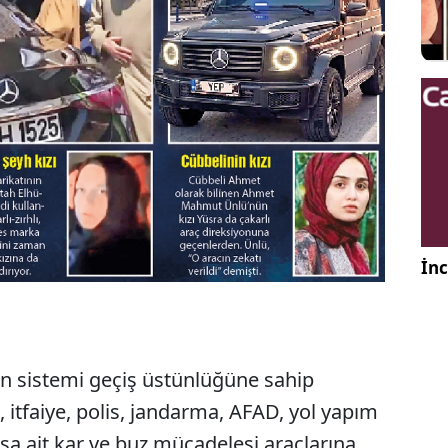
İnc
en sistemi geçiş üstünlüğüne sahip
, itfaiye, polis, jandarma, AFAD, yol yapım
a ait kar ve buz mücadelesi araçlarına