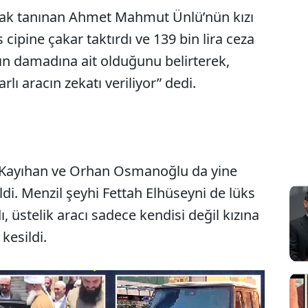
ak tanınan Ahmet Mahmut Ünlü’nün kızı
cipine çakar taktırdı ve 139 bin lira ceza
cın damadına ait olduğunu belirterek,
rlı aracın zekatı veriliyor” dedi.
n Kayıhan ve Orhan Osmanoğlu da yine
ldi. Menzil şeyhi Fettah Elhüseyni de lüks
, üstelik aracı sadece kendisi değil kızına
 kesildi.