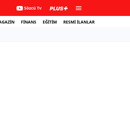
Sözcü Tv
AGAZİN
FİNANS
EĞİTİM
RESMİ İLANLAR