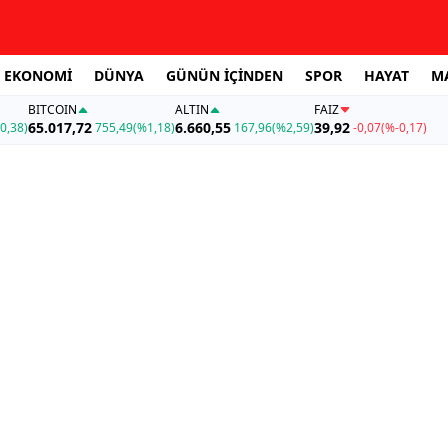
EKONOMİ
DÜNYA
GÜNÜN İÇİNDEN
SPOR
HAYAT
M
BITCOIN
ALTIN
FAİZ
65.017,72
6.660,55
39,92
0,38)
755,49
(%1,18)
167,96
(%2,59)
-0,07
(%-0,17)