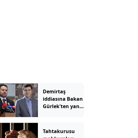
Demirtaş
iddiasına Bakan
Gürlek'ten yanıt
geldi
Tahtakurusu