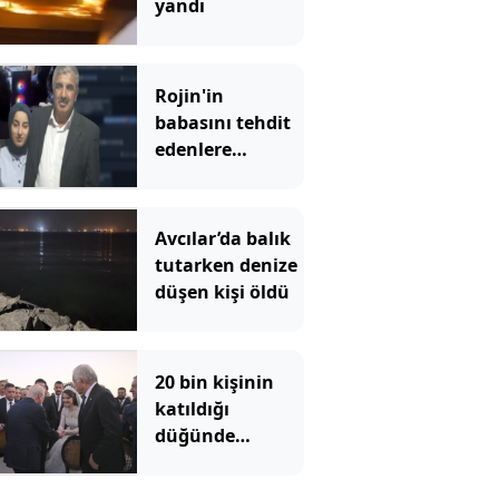
yandı
Rojin'in
babasını tehdit
edenlere
operasyon!
Avcılar’da balık
tutarken denize
düşen kişi öldü
20 bin kişinin
katıldığı
düğünde
Bahçeli nikah
şahidi oldu