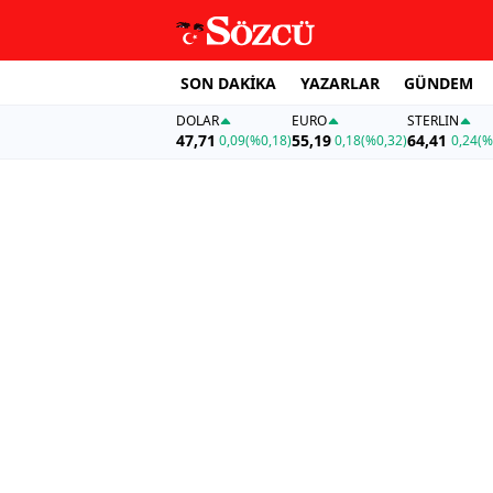
SON DAKİKA
YAZARLAR
GÜNDEM
DOLAR
EURO
STERLIN
47,71
55,19
64,41
0,09
(%0,18)
0,18
(%0,32)
0,24
(%