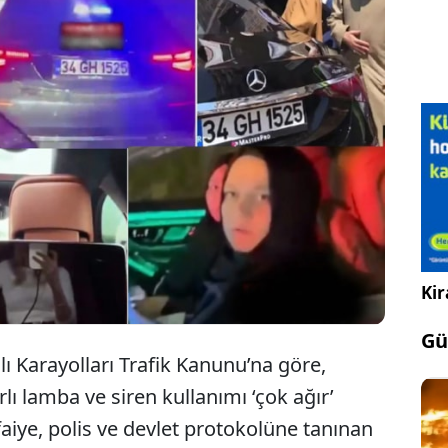
iye’nin ‘özel’ insanları: Emniyet şeridi onlara açık,
s durdurmuyor. kırmızıda beklemiyorlar... Sosyal
ya olmasa yetkililer dönüp bakmıyor.
Kir
Gü
lı Karayolları Trafik Kanunu’na göre,
lı lamba ve siren kullanımı ‘çok ağır’
faiye, polis ve devlet protokolüne tanınan