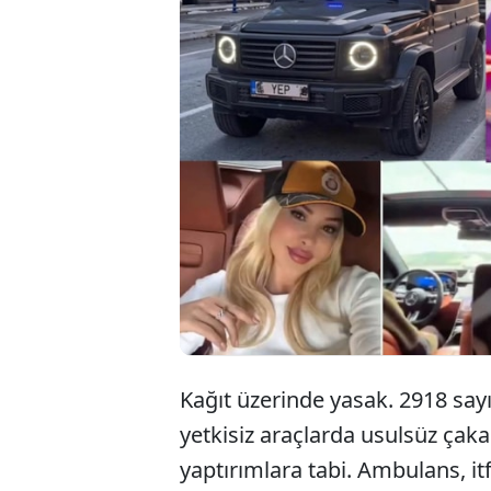
Türk
poli
med
Kağıt üzerinde yasak. 2918 sayı
yetkisiz araçlarda usulsüz çakar
yaptırımlara tabi. Ambulans, it