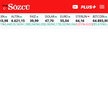
N
ALTIN
FAİZ
DOLAR
EURO
STERLIN
BITCOIN
,98
6.621,15
39,99
47,70
55,04
64,16
64.893,98
%0,44)
128,56
(%1,98)
0,04
(%0,09)
0,08
(%0,17)
0,02
(%0,04)
-0,01
(%-0,02)
285,67
(%0,44)