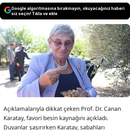
Google algoritmasına bırakmayın, okuyacağınız haberi
siz seçin! Tıkla ve ekle
Prof. Dr. Canan Karatay domatesten 100
kat daha faydalı besin kaynağını
açıkladı. Hem kendi tüketiyor hem
çiçeklerini besliyor.
Açıklamalarıyla dikkat çeken Prof. Dr. Canan
Karatay, favori besin kaynağını açıkladı.
Duyanlar şaşırırken Karatay, sabahları