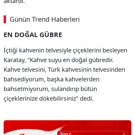
aktardı.
Günün Trend Haberleri
00:02
/ 02:14
EN DOĞAL GÜBRE
Sesi Aç
İçtiği kahvenin telvesiyle çiçeklerini besleyen
Karatay, "Kahve suyu en doğal gübredir.
Kahve telvesini, Türk kahvesinin telvesinden
bahsediyorum, başka kahvelerden
bahsetmiyorum, sulandırıp bütün
çiçeklerinize dökebilirsiniz" dedi.