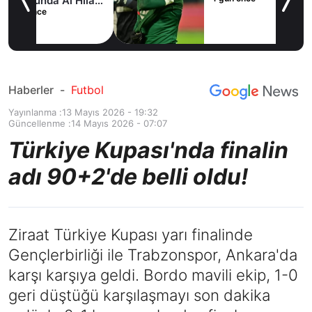
ilal
ım
Haberler
-
Futbol
Yayınlanma :
13 Mayıs 2026 - 19:32
Güncellenme :
14 Mayıs 2026 - 07:07
Türkiye Kupası'nda finalin
adı 90+2'de belli oldu!
Ziraat Türkiye Kupası yarı finalinde
Gençlerbirliği ile Trabzonspor, Ankara'da
karşı karşıya geldi. Bordo mavili ekip, 1-0
geri düştüğü karşılaşmayı son dakika