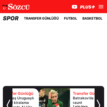
SPOR
TRANSFER GÜNLÜĞÜ
FUTBOL
BASKETBOL
lüğü
Transfer Günlüğü
uaylı
Batrakov’da ikinci
ma
raunt
1 gün önce