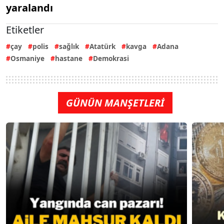
yaralandı
Etiketler
çay
polis
sağlık
Atatürk
kavga
Adana
Osmaniye
hastane
Demokrasi
GÜNÜN MANŞETLERİ