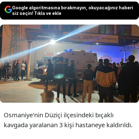
Google algoritmasına bırakmayın, okuyacağınız haberi
siz seçin! Tıkla ve ekle
Osmaniye Düziçi'nde çay içen arkadaş
grubu arasında tartışma çıktı. Kavgada biri
ağır durumda olmak üzere üç kişi
bıçaklandı. Saldırgan, kayıplara karıştı.
Osmaniye'nin Düziçi ilçesindeki bıçaklı
kavgada yaralanan 3 kişi hastaneye kaldırıldı.