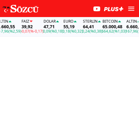
N
FAİZ
DOLAR
EURO
STERLIN
BITCOIN
ALTIN
0,55
39,92
47,71
55,19
64,41
65.000,48
6.660,55
6
(%2,59)
-0,07
(%-0,17)
0,09
(%0,18)
0,18
(%0,32)
0,24
(%0,38)
664,62
(%1,03)
167,96
(%2,