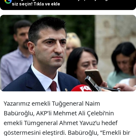
siz seçin! Tıkla ve ekle
AKP Milletvekili Mehmet Ali Çelebi,
emekli Tümgeneral Ahmet Yavuz’un
iddialarını yalanlamadı ama hedef
gösterdi.
Yazarımız emekli Tuğgeneral Naim
Babüroğlu, AKP’li Mehmet Ali Çelebi’nin
emekli Tümgeneral Ahmet Yavuz’u hedef
göstermesini eleştirdi. Babüroğlu, “Emekli bir