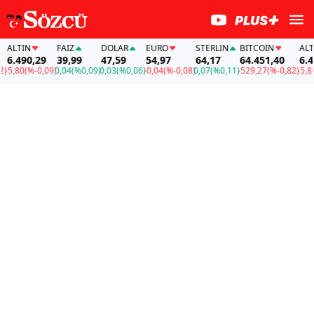
ALTIN
FAİZ
DOLAR
EURO
STERLIN
BITCOIN
ALTIN
6.490,29
39,99
47,59
54,97
64,17
64.451,40
6.490
5,80
(%-0,09)
0,04
(%0,09)
0,03
(%0,06)
-0,04
(%-0,08)
0,07
(%0,11)
-529,27
(%-0,82)
-5,80
(