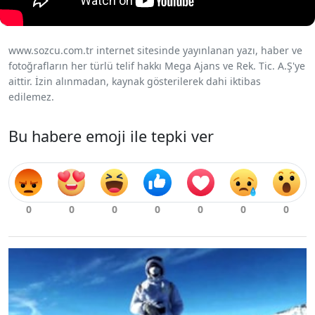
www.sozcu.com.tr internet sitesinde yayınlanan yazı, haber ve
fotoğrafların her türlü telif hakkı Mega Ajans ve Rek. Tic. A.Ş'ye
aittir. İzin alınmadan, kaynak gösterilerek dahi iktibas
edilemez.
Bu habere emoji ile tepki ver