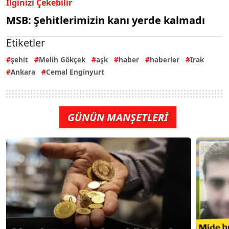
İlginizi Çekebilir
MSB: Şehitlerimizin kanı yerde kalmadı
Etiketler
şehit
Melih Gökçek
aşk
haber
haberler
Irak
Ankara
Cemal Enginyurt
GÜNÜN MANŞETLERİ