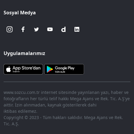
Sosyal Medya
Uygulamalarımız
www.sozcu.com.tr internet sitesinde yayınlanan yazı, haber ve
fotoğrafların her türlü telif hakkı Mega Ajans ve Rek. Tic. A.Ş'ye
aittir. İzin alınmadan, kaynak gösterilerek dahi
iktibas edilemez.
Copyright © 2023 - Tüm hakları saklıdır. Mega Ajans ve Rek.
Tic. A.Ş.