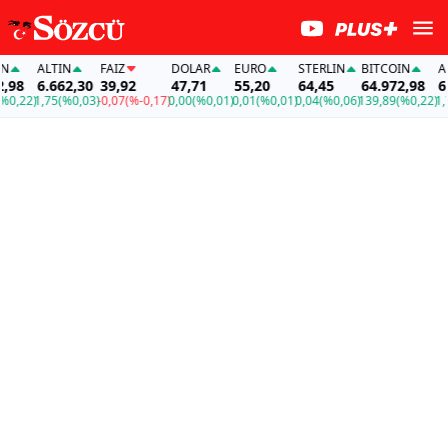
ALTIN
FAİZ
DOLAR
EURO
STERLIN
BITCOIN
ALT
98
6.662,30
39,92
47,71
55,20
64,45
64.972,98
6.6
,22)
1,75
(%0,03)
-0,07
(%-0,17)
0,00
(%0,01)
0,01
(%0,01)
0,04
(%0,06)
139,89
(%0,22)
1,75