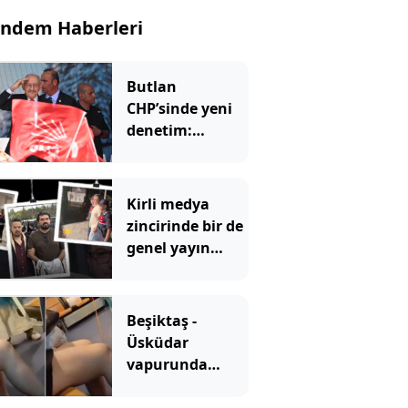
ndem Haberleri
Butlan
CHP’sinde yeni
denetim:
Belediyeler tek
tek incelenecek
Kirli medya
zincirinde bir de
genel yayın
yönetmeni mi
var?
Beşiktaş -
Üsküdar
vapurunda
skandal