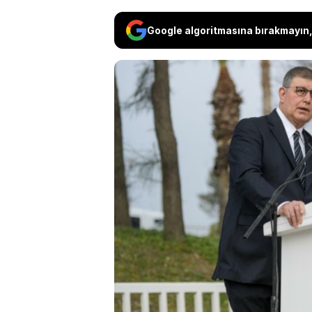
Google algoritmasına bırakmayın, 
Mahkeme kararıyla CHP G
dün yapılan MYK'da CHP 
'kesin ihraç' talebiyle 
atamıştı. Bu kararın ar
Tugay'ın istifa kararı al
hakkında görüştüğü öğre
başkanları ile görüşmesi