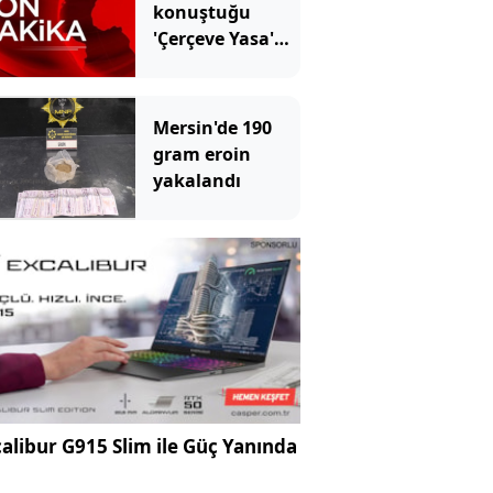
konuştuğu
'Çerçeve Yasa'
kabul edildi!
Mersin'de 190
gram eroin
yakalandı
alibur G915 Slim ile Güç Yanında