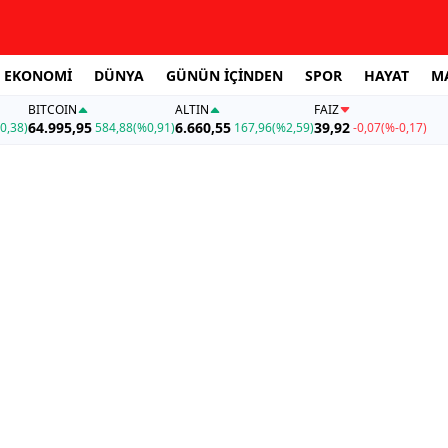
EKONOMİ
DÜNYA
GÜNÜN İÇİNDEN
SPOR
HAYAT
M
BITCOIN
ALTIN
FAİZ
64.995,95
6.660,55
39,92
0,38)
584,88
(%0,91)
167,96
(%2,59)
-0,07
(%-0,17)