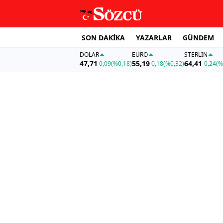
SON DAKİKA
YAZARLAR
GÜNDEM
DOLAR
EURO
STERLIN
47,71
55,19
64,41
0,09
(%0,18)
0,18
(%0,32)
0,24
(%