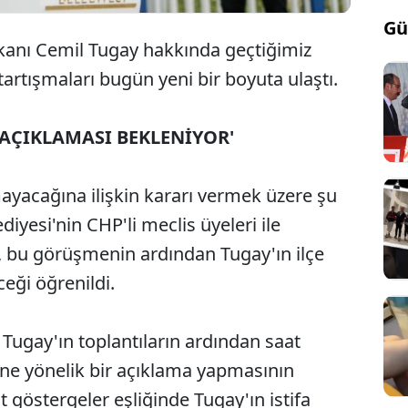
Gü
kanı Cemil Tugay hakkında geçtiğimiz
tartışmaları bugün yeni bir boyuta ulaştı.
 AÇIKLAMASI BEKLENİYOR'
mayacağına ilişkin kararı vermek üzere şu
iyesi'nin CHP'li meclis üyeleri ile
, bu görüşmenin ardından Tugay'ın ilçe
ceği öğrenildi.
Tugay'ın toplantıların ardından saat
ine yönelik bir açıklama yapmasının
t göstergeler eşliğinde Tugay'ın istifa