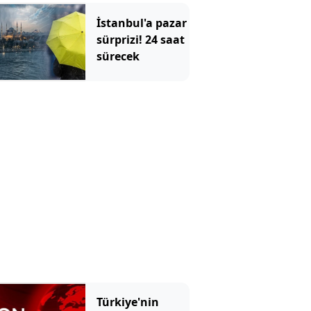
görüntü! Şort
giyen genç kıza
İstanbul'a pazar
bastonla vurdu
sürprizi! 24 saat
sürecek
Türkiye'nin