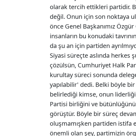
olarak tercih ettikleri partidir.
değil. Onun için son noktaya u
önce Genel Başkanımız Özgür Ö
insanların bu konudaki tavrı
da şu an için partiden ayrılmıy
Siyasi süreçte aslında herkes şu
çözülsün, Cumhuriyet Halk Parti
kurultay süreci sonunda delege
yapılabilir' dedi. Belki böyle b
belirlediği kimse, onun liderl
Partisi birliğini ve bütünlüğü
görüştür. Böyle bir süreç dev
oluşmamışken partiden istifa e
önemli olan şey, partimizin örgü