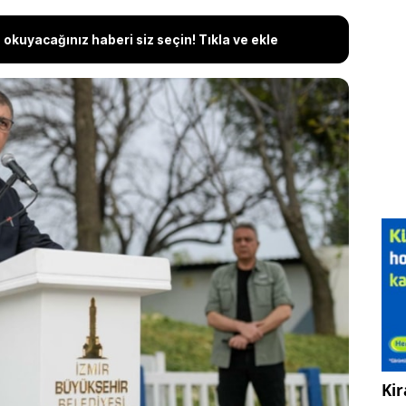
okuyacağınız haberi siz seçin! Tıkla ve ekle
enel Başkanlığına getirilen Kemal Kılıçdaroğlu,
İzmir İl Başkanı Çağatay Güç'ü görevden alarak
disipline sevk etmiş, yerine Utku Gümrükçü'yü
dından İzmir Büyükşehir Belediye Başkanı Cemil
dığı ve şu anda belediye meclis üyeleri ile konu
nildi. Tugay'ın toplantı sonrası CHP ilçe
 ve saat 16.00'da kararını açıklaması bekleniyor.
Kir