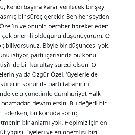
 Bu, kendi başına karar verilecek bir şey
laşmış bir süreç gerekir. Ben her şeyden
zel’in ve onunla beraber hareket eden
nın çok önemli olduğunu düşünüyorum. O
or, biliyorsunuz. Böyle bir düşüncesi yok.
nu istiyor, parti içerisinde bu konu
si’nde bir kurultay süreci olsun. O
lerin ya da Özgür Özel, 'üyelerle de
ir sürecin sonunda parti tabanının
iğinde ve o yönetimle Cumhuriyet Halk
nü bozmadan devam etsin. Bu değerli bir
am ederken, bu konuda sonuç
tmenin bir anlamı yok. Hepimiz için en
t yapısı, üyeleri ve en önemlisi bizi