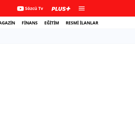
Sözcü Tv
AGAZİN
FİNANS
EĞİTİM
RESMİ İLANLAR