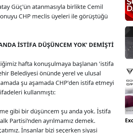
atay Güç'ün atanmasıyla birlikte Cemil
e konuyu CHP meclis üyeleri ile görüştüğü
ANDA İSTİFA DÜŞÜNCEM YOK' DEMİŞTİ
tiğimiz hafta konuşulmaya başlanan 'istifa
ehir Belediyesi önünde yerel ve ulusal
ıklamada şu aşamada CHP'den istifa etmeyi
fadeleri kullanmıştı:
me gibi bir düşüncem şu anda yok. İstifa
k Partisi’nden ayrılmamız demek.
Exc
atımız. İnsanlar bizi seçerken siyasi