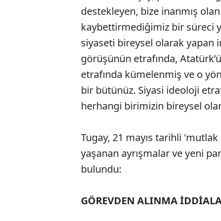
destekleyen, bize inanmış olan
kaybettirmediğimiz bir süreci y
siyaseti bireysel olarak yapan 
görüşünün etrafında, Atatürk
etrafında kümelenmiş ve o yönd
bir bütünüz. Siyasi ideoloji et
herhangi birimizin bireysel ola
Tugay, 21 mayıs tarihli 'mutlak
yaşanan ayrışmalar ve yeni par
bulundu:
GÖREVDEN ALINMA İDDİALA
ABERİ OKU
➜