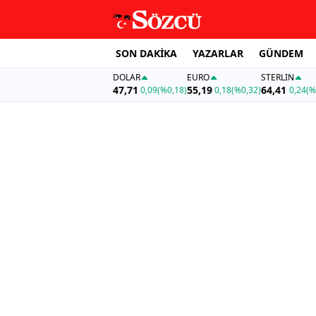
SON DAKİKA
YAZARLAR
GÜNDEM
DOLAR
EURO
STERLIN
47,71
55,19
64,41
0,09
(%0,18)
0,18
(%0,32)
0,24
(%