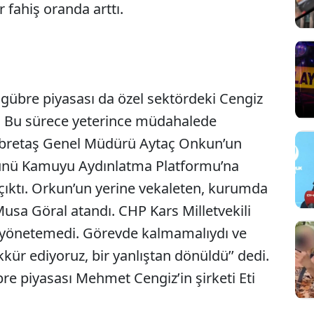
 fahiş oranda arttı.
n gübre piyasası da özel sektördeki Cengiz
dı. Bu sürece yeterince müdahalede
Gübretaş Genel Müdürü Aytaç Onkun’un
günü Kamuyu Aydınlatma Platformu’na
 çıktı. Orkun’un yerine vekaleten, kurumda
Musa Göral atandı. CHP Kars Milletvekili
i yönetemedi. Görevde kalmamalıydı ve
kkür ediyoruz, bir yanlıştan dönüldü’’ dedi.
re piyasası Mehmet Cengiz’in şirketi Eti