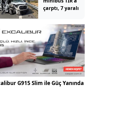
minibüs TIR'a
çarptı, 7 yaralı
alibur G915 Slim ile Güç Yanında