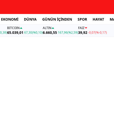
EKONOMİ
DÜNYA
GÜNÜN İÇİNDEN
SPOR
HAYAT
M
BITCOIN
ALTIN
FAİZ
65.039,01
6.660,55
39,92
0,38)
67,30
(%0,10)
167,96
(%2,59)
-0,07
(%-0,17)