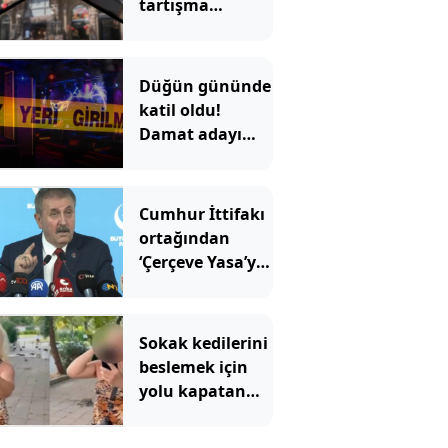
tartışma
konusu oldu:
Çiçek
Pasajı'ndaki
Düğün gününde
görüntü tepki
katil oldu!
çekti
Damat adayı
dünyaevi yerine
cezaevine girdi
Cumhur İttifakı
ortağından
‘Çerçeve Yasa’ya
tepki
Sokak kedilerini
beslemek için
yolu kapatan
kadın pskiyatr
kliniğine