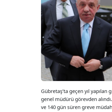
Gübre
sektö
Aytaç
Gübretaş’ta geçen yıl yapılan 
genel müdürü görevden alındı.
ve 140 gün süren greve müdaha