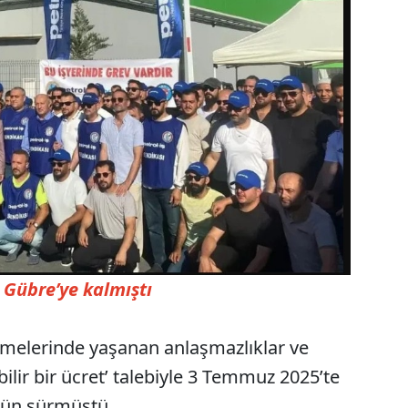
 Gübre’ye kalmıştı
şmelerinde yaşanan anlaşmazlıklar ve
bilir bir ücret’ talebiyle 3 Temmuz 2025’te
gün sürmüştü.