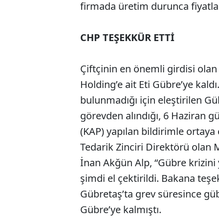
firmada üretim durunca fiyatlar
CHP TEŞEKKÜR ETTİ
Çiftçinin en önemli girdisi ola
Holding’e ait Eti Gübre’ye kal
bulunmadığı için eleştirilen 
görevden alındığı, 6 Haziran 
(KAP) yapılan bildirimle ortaya
Tedarik Zinciri Direktörü olan 
İnan Akğün Alp, “Gübre krizin
şimdi el çektirildi. Bakana teşe
Gübretaş’ta grev süresince güb
Gübre’ye kalmıştı.