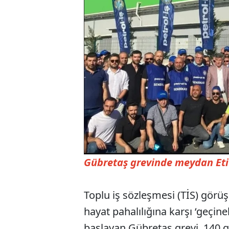
Gübretaş grevinde meydan Eti
Toplu iş sözleşmesi (TİS) görü
hayat pahalılığına karşı ‘geçine
başlayan Gübretaş grevi, 140 