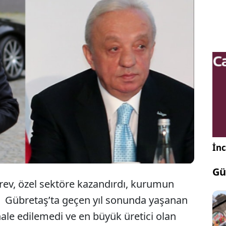
taş’ta üretimi durduran ve gübre piyasasını özel
re kaptıran 140 günlük grev krizi, Genel Müdür
 Onkun’un görevden alınmasıyla sonuçlandı.
İnc
Gü
grev, özel sektöre kazandırdı, kurumun
 Gübretaş’ta geçen yıl sonunda yaşanan
le edilemedi ve en büyük üretici olan