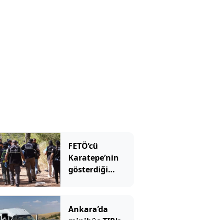
yatırıldı
FETÖ’cü
Karatepe’nin
gösterdiği
yerdeki arama
sonuçları
açıklandı
Ankara’da