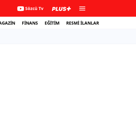
Sözcü Tv
AGAZİN
FİNANS
EĞİTİM
RESMİ İLANLAR