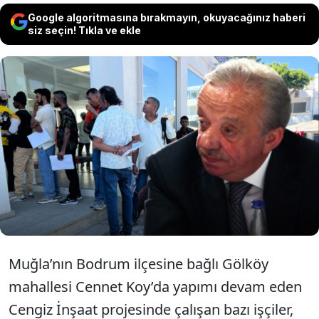
Google algoritmasına bırakmayın, okuyacağınız haberi
siz seçin! Tıkla ve ekle
Bodrum Cennet Koyu’ndaki Cengiz İnşaat
projesinde işten çıkarılan Türk işçiler
haklarını alamadıklarını savundu. İnşaatta
yüzlerce Sri Lankalı işçi çalıştırılması da
dikkat çekti.
Muğla’nın Bodrum ilçesine bağlı Gölköy
mahallesi Cennet Koy’da yapımı devam eden
Cengiz İnşaat projesinde çalışan bazı işçiler,