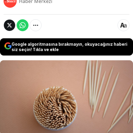
Haber Merkezi
Google algoritmasına bırakmayın, okuyacağınız haberi
siz seçin! Tıkla ve ekle
Gün içinde elimizden düşmeyen cep telefonları,
farkında olmadan mikrop ve bakterilerin en
yoğun olduğu yüzeylerden biri haline geliyor.
Hem cihazın performansı hem de sağlığınız için
düzenli temizlik şart. İşte en basit yöntemlerler
telefonunuzun ömrünü uzatan temizlik
tüyoları...