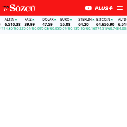
LTIN
FAİZ
DOLAR
EURO
STERLIN
BITCOIN
ALTIN
.510,38
39,99
47,59
55,08
64,20
64.656,90
6.510,38
,30
(%0,22)
0,04
(%0,09)
0,03
(%0,05)
0,07
(%0,13)
0,10
(%0,16)
474,51
(%0,74)
14,30
(%0,2