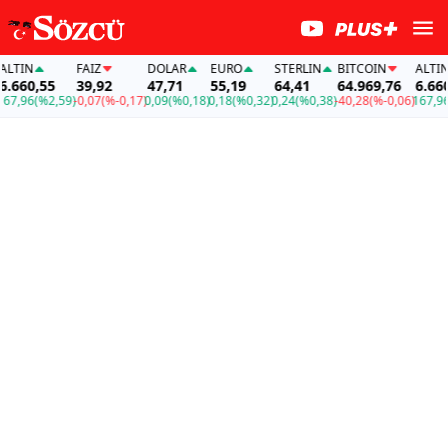
FAİZ
DOLAR
EURO
STERLIN
BITCOIN
ALTIN
55
39,92
47,71
55,19
64,41
64.969,76
6.660,55
%2,59)
-0,07
(%-0,17)
0,09
(%0,18)
0,18
(%0,32)
0,24
(%0,38)
-40,28
(%-0,06)
167,96
(%2,59)