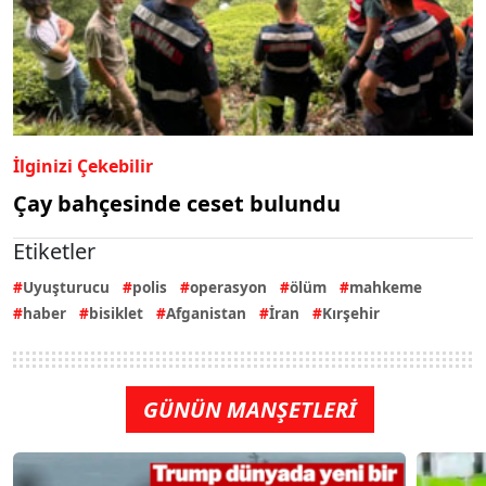
İlginizi Çekebilir
Çay bahçesinde ceset bulundu
Etiketler
Uyuşturucu
polis
operasyon
ölüm
mahkeme
haber
bisiklet
Afganistan
İran
Kırşehir
GÜNÜN MANŞETLERİ