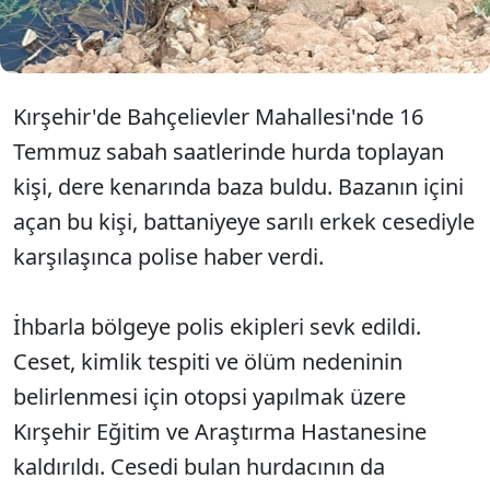
uyuşturucuyu çıkarıp rahatlasın diye sıvı deterjan
türünde bir içecek verdim." dedi.
Kırşehir'de Bahçelievler Mahallesi'nde 16
Temmuz sabah saatlerinde hurda toplayan
kişi, dere kenarında baza buldu. Bazanın içini
açan bu kişi, battaniyeye sarılı erkek cesediyle
karşılaşınca polise haber verdi.
İhbarla bölgeye polis ekipleri sevk edildi.
Ceset, kimlik tespiti ve ölüm nedeninin
belirlenmesi için otopsi yapılmak üzere
Kırşehir Eğitim ve Araştırma Hastanesine
kaldırıldı. Cesedi bulan hurdacının da