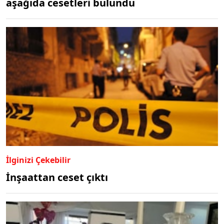
aşağıda cesetleri bulundu
İlginizi Çekebilir
İnşaattan ceset çıktı