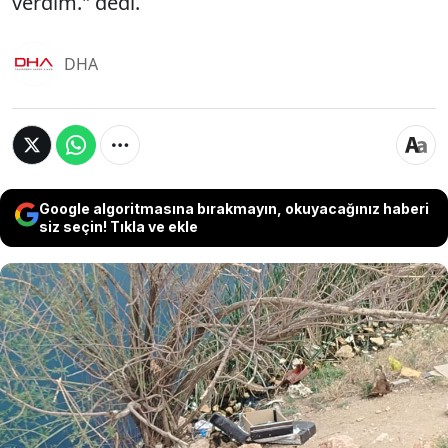
verdim." dedi.
DHA
Google algoritmasına bırakmayın, okuyacağınız haberi
siz seçin! Tıkla ve ekle
Kırşehir'de dere kenarında bazanın içinde
battaniye sarılı cesedi bulunan ve otopsisinde
midesinden 1 kilo uyuşturucu çıkan İran uyruklu
Milad Abolgth'ın ölümüne neden olduğu iddiasıyla
tutuklanan Sah Zamani Sarvari'nin ifadesi ortaya
çıktı. Sarvari, ifadesinde "Midesindeki