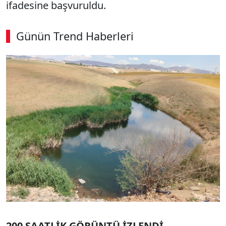
ifadesine başvuruldu.
Günün Trend Haberleri
00:04
/ 09:15
Sesi Aç
200 SAATLİK GÖRÜNTÜ İZLENDİ