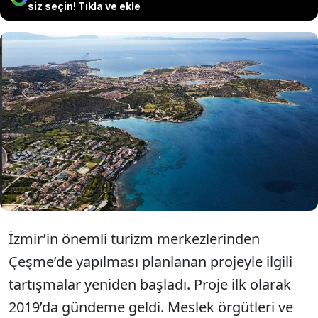
siz seçin! Tıkla ve ekle
45 bin dekarlık alanı kapsayan Çeşme
Turizm Projesi raftan indi. Kültür ve Turizm
Bakanlığı’nda planla ilgili gizli toplantı
yapıldı. Çevreciler tepkili: Ranttan vazgeçin.
İzmir’in önemli turizm merkezlerinden
Çeşme’de yapılması planlanan projeyle ilgili
tartışmalar yeniden başladı. Proje ilk olarak
2019’da gündeme geldi. Meslek örgütleri ve