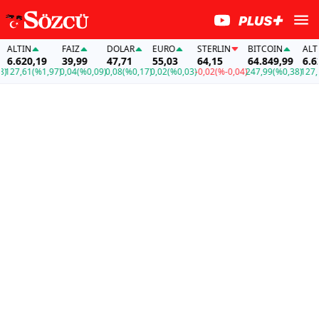
ALTIN
FAİZ
DOLAR
EURO
STERLIN
BITCOIN
ALTIN
6.620,19
39,99
47,71
55,03
64,15
64.849,99
6.620
27,61
(%1,97)
0,04
(%0,09)
0,08
(%0,17)
0,02
(%0,03)
-0,02
(%-0,04)
247,99
(%0,38)
127,61