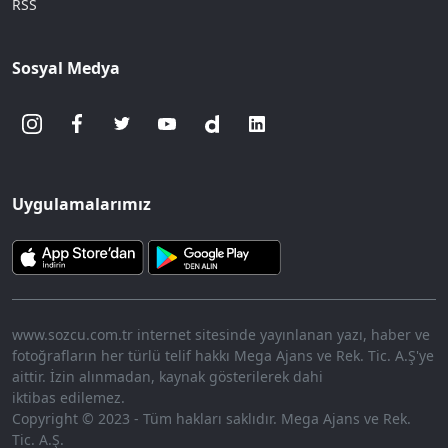
RSS
Sosyal Medya
Uygulamalarımız
www.sozcu.com.tr internet sitesinde yayınlanan yazı, haber ve
fotoğrafların her türlü telif hakkı Mega Ajans ve Rek. Tic. A.Ş'ye
aittir. İzin alınmadan, kaynak gösterilerek dahi
iktibas edilemez.
Copyright © 2023 - Tüm hakları saklıdır. Mega Ajans ve Rek.
Tic. A.Ş.