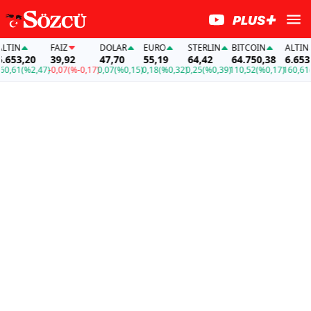
N
FAİZ
DOLAR
EURO
STERLIN
BITCOIN
ALTIN
3,20
39,92
47,70
55,19
64,42
64.750,38
6.653,20
1
(%2,47)
-0,07
(%-0,17)
0,07
(%0,15)
0,18
(%0,32)
0,25
(%0,39)
110,52
(%0,17)
160,61
(%2,