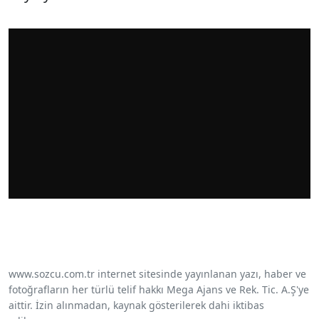
www.sozcu.com.tr internet sitesinde yayınlanan yazı, haber ve
fotoğrafların her türlü telif hakkı Mega Ajans ve Rek. Tic. A.Ş'ye
aittir. İzin alınmadan, kaynak gösterilerek dahi iktibas