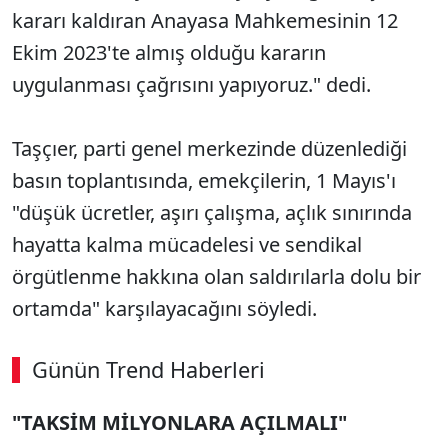
kararı kaldıran Anayasa Mahkemesinin 12
Ekim 2023'te almış olduğu kararın
uygulanması çağrısını yapıyoruz." dedi.
Taşçıer, parti genel merkezinde düzenlediği
basın toplantısında, emekçilerin, 1 Mayıs'ı
"düşük ücretler, aşırı çalışma, açlık sınırında
hayatta kalma mücadelesi ve sendikal
örgütlenme hakkına olan saldırılarla dolu bir
ortamda" karşılayacağını söyledi.
Günün Trend Haberleri
00:02
/ 09:15
"TAKSİM MİLYONLARA AÇILMALI"
Sesi Aç