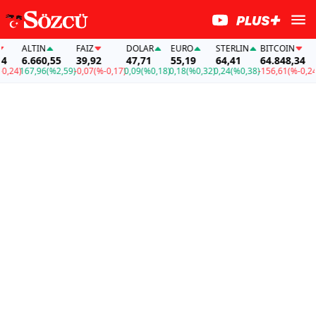
ALTIN
FAİZ
DOLAR
EURO
STERLIN
BITCOIN
A
6.660,55
39,92
47,71
55,19
64,41
64.848,34
6
24)
167,96
(%2,59)
-0,07
(%-0,17)
0,09
(%0,18)
0,18
(%0,32)
0,24
(%0,38)
-156,61
(%-0,24)
16