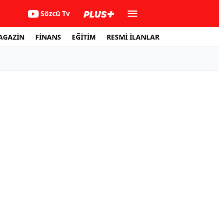
Sözcü Tv
AGAZİN
FİNANS
EĞİTİM
RESMİ İLANLAR