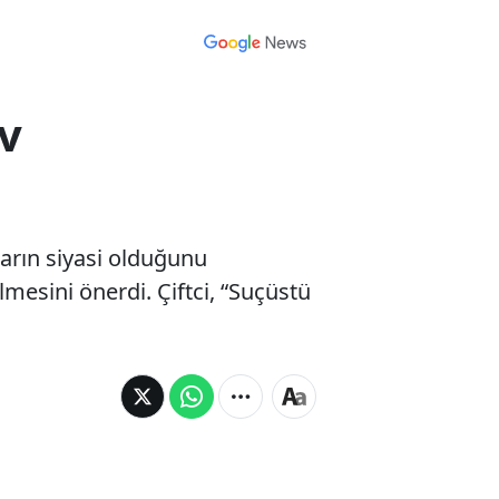
v
ların siyasi olduğunu
mesini önerdi. Çiftci, “Suçüstü