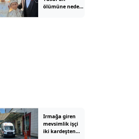
ölümüne neden
olan ilaçlama
faciasında şok
edici detaylar
ortaya çıktı
Irmağa giren
mevsimlik işçi
iki kardeşten
biri öldü