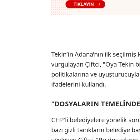
Tekin’in Adana’nın ilk seçilmi
vurgulayan Çiftci, "Oya Tekin 
politikalarına ve uyuşturucuy
ifadelerini kullandı.
"DOSYALARIN TEMELİNDE
CHP’li belediyelere yönelik so
bazı gizli tanıkların belediye b
söyleyen Çiftci, "Bu dosyaların