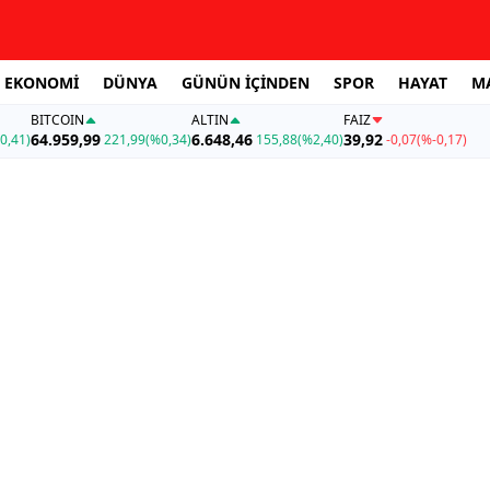
EKONOMİ
DÜNYA
GÜNÜN İÇİNDEN
SPOR
HAYAT
M
BITCOIN
ALTIN
FAİZ
64.959,99
6.648,46
39,92
0,41)
221,99
(%0,34)
155,88
(%2,40)
-0,07
(%-0,17)