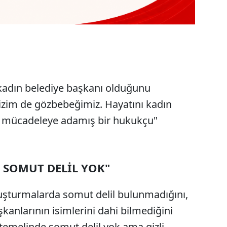
ş kadın belediye başkanı olduğunu
bizim de gözbebeğimiz. Hayatını kadın
la mücadeleye adamış bir hukukçu"
 SOMUT DELİL YOK"
ruşturmalarda somut delil bulunmadığını,
aşkanlarının isimlerini dahi bilmediğini
 temelinde somut delil yok ama gizli