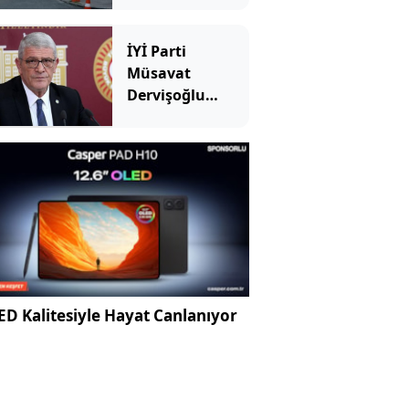
diğerinin
durumu ağır
İYİ Parti
Müsavat
Dervişoğlu
Çerçeve Yasa'yı
görüşen Süreç
Komisyonu
hakkında SÖZCÜ
TV'ye konuştu
D Kalitesiyle Hayat Canlanıyor