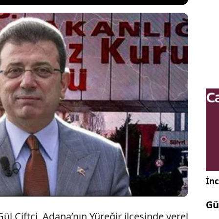
 Yardımcısı Gül Çiftci, CHP’li belediyelere yönelik
 siyasi olduğunu savunarak, belediye başkanlarına
oyunca “dokunulmazlık” getirilmesini önerdi. Çiftci,
e kesinleşmiş mahkeme kararı dışında görevden
edi.
İnc
Gü
l Çiftci, Adana’nın Yüreğir ilçesinde yerel