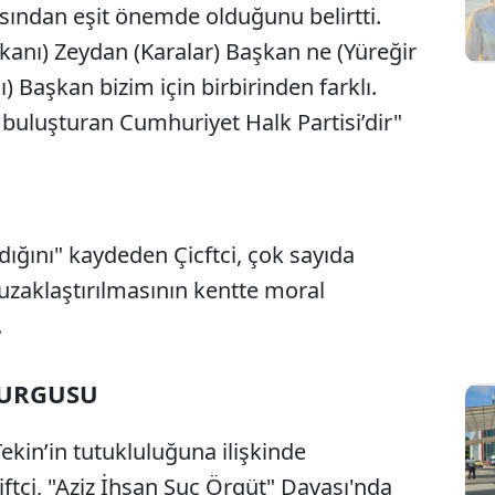
sından eşit önemde olduğunu belirtti.
şkanı) Zeydan (Karalar) Başkan ne (Yüreğir
) Başkan bizim için birbirinden farklı.
buluşturan Cumhuriyet Halk Partisi’dir"
dığını" kaydeden Çicftci, çok sayıda
uzaklaştırılmasının kentte moral
.
VURGUSU
kin’in tutukluluğuna ilişkinde
tci, "Aziz İhsan Suç Örgüt" Davası'nda