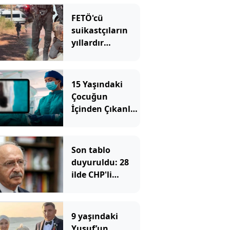
FETÖ'cü
suikastçıların
yıllardır
sakladıkları
silahlar aranıyor
15 Yaşındaki
Çocuğun
İçinden Çıkanlar
Doktorları Bile
Şoke Etti
Son tablo
duyuruldu: 28
ilde CHP'li
belediye başkanı
kalmadı, istifa
sayısı 232'ye
9 yaşındaki
ulaştı
Yusuf’un