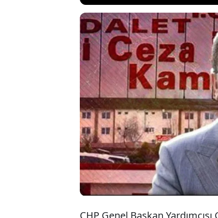
CHP Genel Başkan
soruşturmaların
görev süreleri b
“Suçüstü hali v
alınmamalılar” d
CHP Genel Başkan Yardımcısı Gü