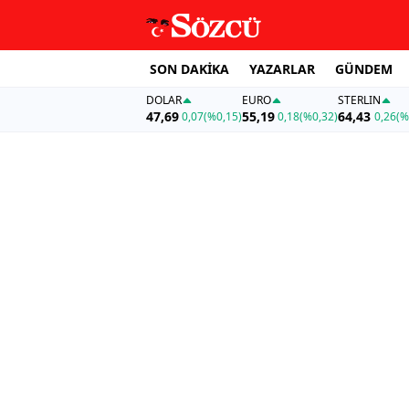
SON DAKİKA
YAZARLAR
GÜNDEM
DOLAR
EURO
STERLIN
47,69
55,19
64,43
0,07
(%0,15)
0,18
(%0,32)
0,26
(%