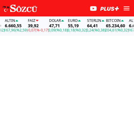
LTIN
FAİZ
DOLAR
EURO
STERLIN
BITCOIN
ALTIN
.660,55
39,92
47,71
55,19
64,41
65.234,60
6.660,
7,96
(%2,59)
-0,07
(%-0,17)
0,09
(%0,18)
0,18
(%0,32)
0,24
(%0,38)
204,61
(%0,32)
167,96
(