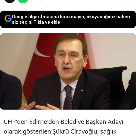
Google algoritmasına bırakmayın, okuyacağınız haberi
siz seçin! Tıkla ve ekle
CHP Edirne Belediye Başkan Adayı Şükrü
Ciravoğlu, sağlık sorunlarını gerekçe
gösterip adaylıktan çekildi. Avukat Filiz
Gencan Akın, CHP'nin Edirne'de yeni
belediye başkan adayı oldu.
CHP'den Edirne'den Belediye Başkan Adayı
olarak gösterilen Şükrü Ciravoğlu, sağlık