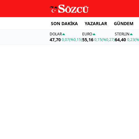
SON DAKİKA
YAZARLAR
GÜNDEM
DOLAR
EURO
STERLIN
47,70
55,16
64,40
0,07
(%0,15)
0,15
(%0,27)
0,23
(%