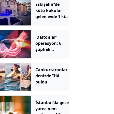
Eskişehir'de
kötü kokular
gelen evde 1 kişi
ölü bulundu
'Daltonlar'
operasyon: 6
şüpheli
tutuklandı
Cankurtaranlar
denizde İHA
buldu
İstanbul'da gece
yarısı nem