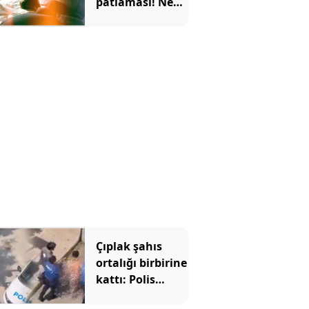
patlaması! Nem
oranı yüzde 96'yı
bulacak
Çıplak şahıs
ortalığı birbirine
kattı: Polis
aracını da