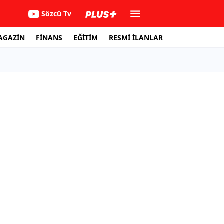
Sözcü Tv
AGAZİN
FİNANS
EĞİTİM
RESMİ İLANLAR