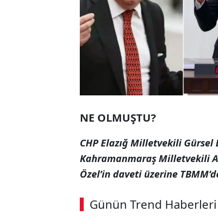
NE OLMUŞTU?
CHP Elazığ Milletvekili Gürsel 
Kahramanmaraş Milletvekili A
Özel’in daveti üzerine TBMM’de
Günün Trend Haberleri
Loaded
:
Sesi
7.43%