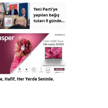
tekmeledi
Yeni Parti'ye
yapılan bağış
tutarı 9 günde
300 milyonu
geçti
e, Hafif, Her Yerde Seninle.