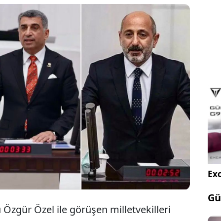
 Başkanı Özgür Özel ile görüşen milletvekilleri
ztunç ve Gürsel Erol bugün Kemal Kılıçdaroğlu ile bir
m daha önce yaptığı açıklamayla partiyi Ekim ayında
ağrısı yapmıştı. Vekiller, Kılıçdaroğlu ile
dan tekrar Özgür Özel'i ziyaret etti.
Exc
Gü
gür Özel ile görüşen milletvekilleri