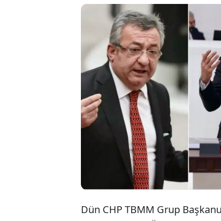
Dün CHP TBMM Grup
Engin Altay, Ali Ö
araya geldi. 3 isi
kurultaya götürme ç
görüşmesinin ardın
Dün CHP TBMM Grup Başkanu Öz