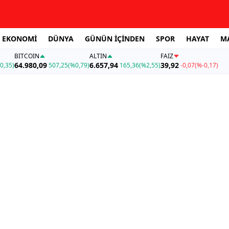
EKONOMİ
DÜNYA
GÜNÜN İÇİNDEN
SPOR
HAYAT
M
BITCOIN
ALTIN
FAİZ
64.980,09
6.657,94
39,92
0,35)
507,25
(%0,79)
165,36
(%2,55)
-0,07
(%-0,17)