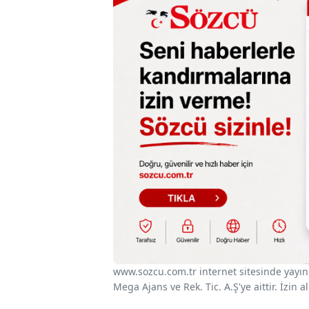
www.sozcu.com.tr internet sitesinde yayınla
Mega Ajans ve Rek. Tic. A.Ş'ye aittir. İzin