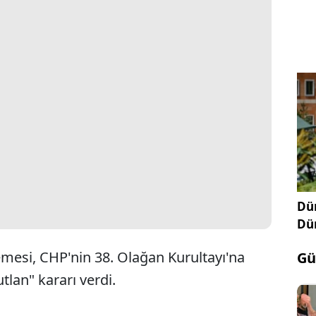
Dün
Dü
mesi, CHP'nin 38. Olağan Kurultayı'na
Gü
tlan" kararı verdi.