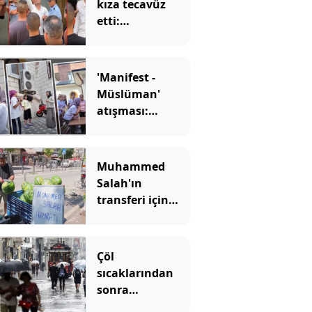
kıza tecavüz
etti:
Mahkemede
utanmadan olay
çıkarttılar
'Manifest -
Müslüman'
atışması:
Müftülüğün
kurgu videosu
tepki çekti
Muhammed
Salah'ın
transferi için
karpuz adayıp
dağıttı!
Çöl
sıcaklarından
sonra
ferahlatacak