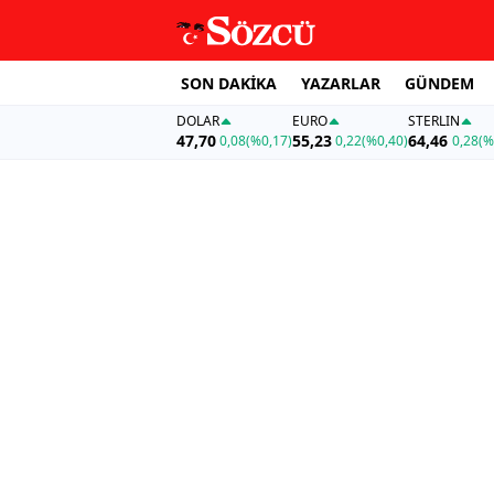
SON DAKİKA
YAZARLAR
GÜNDEM
DOLAR
EURO
STERLIN
47,70
55,23
64,46
0,08
(%0,17)
0,22
(%0,40)
0,28
(%