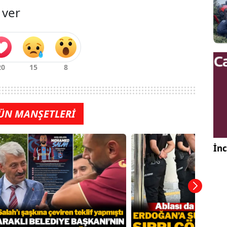
 ver
ÜN MANŞETLERİ
İnc