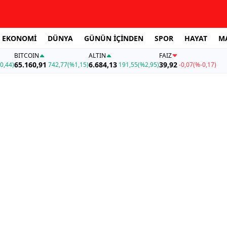
EKONOMİ
DÜNYA
GÜNÜN İÇİNDEN
SPOR
HAYAT
M
BITCOIN
ALTIN
FAİZ
65.160,91
6.684,13
39,92
0,44)
742,77
(%1,15)
191,55
(%2,95)
-0,07
(%-0,17)