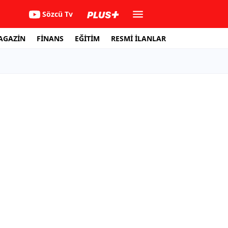
Sözcü Tv
AGAZİN
FİNANS
EĞİTİM
RESMİ İLANLAR