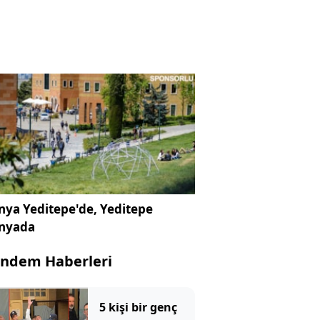
ya Yeditepe'de, Yeditepe
nyada
ndem Haberleri
5 kişi bir genç