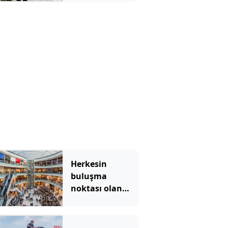
yağmur molası
Herkesin
buluşma
noktası olan
ünlü AVM
2027'ye kadar
kapatıldı