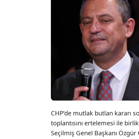
CHP’de
gerginl
bugün 
CHP’de mutlak butlan kararı son
toplantısını ertelemesi ile bir
Seçilmiş Genel Başkanı Özgür 