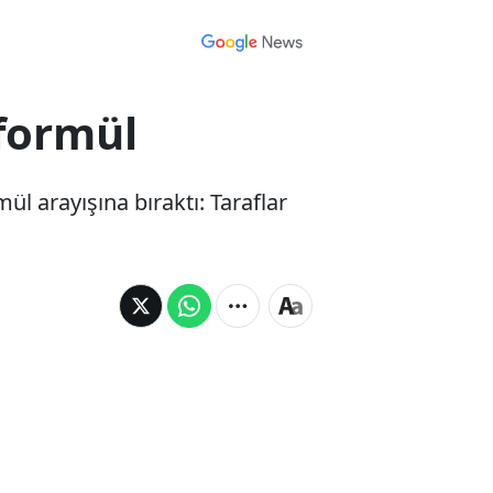
 formül
ül arayışına bıraktı: Taraflar