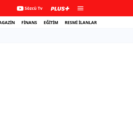
Sözcü Tv
AGAZİN
FİNANS
EĞİTİM
RESMİ İLANLAR