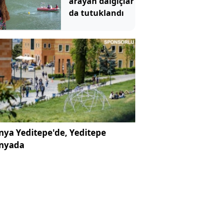
arayan dalgıçlar
da tutuklandı
ya Yeditepe'de, Yeditepe
nyada