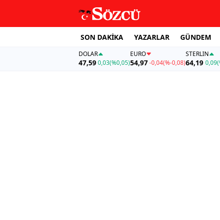
SON DAKİKA
YAZARLAR
GÜNDEM
DOLAR
EURO
STERLIN
47,59
54,97
64,19
0,03
(%0,05)
-0,04
(%-0,08)
0,09
(