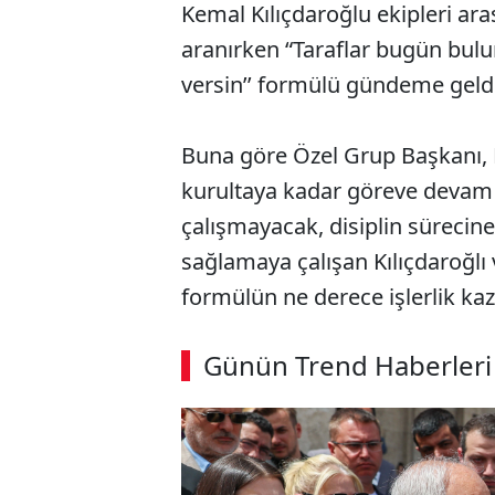
Kemal Kılıçdaroğlu ekipleri ar
aranırken “Taraflar bugün bulu
versin’’ formülü gündeme geldi
Buna göre Özel Grup Başkanı, 
kurultaya kadar göreve devam e
çalışmayacak, disiplin sürecine
sağlamaya çalışan Kılıçdaroğlı
formülün ne derece işlerlik ka
ABERİ OKU
➜
Günün Trend Haberleri
00:03
/ 09:08