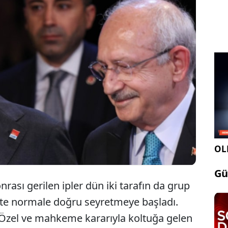
 iki tarafın grup toplantısını ertelemesiyle azalan
ik yerini yeni formül arayışına bıraktı: Taraflar
bulundukları makam için karşı tarafa onay versin.
OLE
Gü
rası gerilen ipler dün iki tarafın da grup
likte normale doğru seyretmeye başladı.
Özel ve mahkeme kararıyla koltuğa gelen