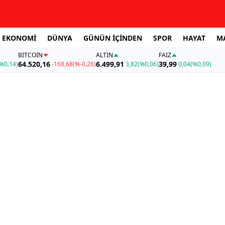
EKONOMİ
DÜNYA
GÜNÜN İÇİNDEN
SPOR
HAYAT
M
BITCOIN
ALTIN
FAİZ
64.520,16
6.499,91
39,99
%0,14)
-168,68
(%-0,26)
3,82
(%0,06)
0,04
(%0,09)