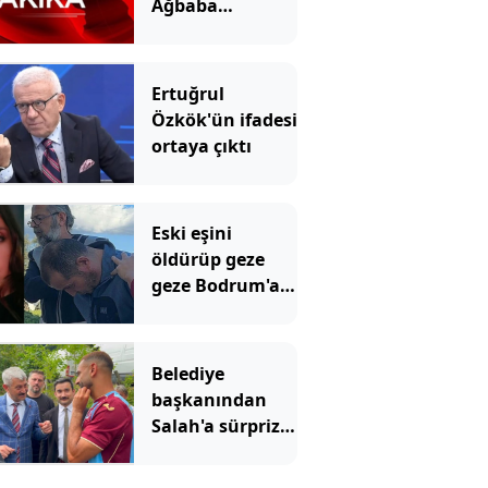
Ağbaba
tutuklandı
Ertuğrul
Özkök'ün ifadesi
ortaya çıktı
Eski eşini
öldürüp geze
geze Bodrum'a
gitmişti!
Mahkemeden
emsal olacak
Belediye
karar
başkanından
Salah'a sürpriz
çağrı: Buradan
arsa al