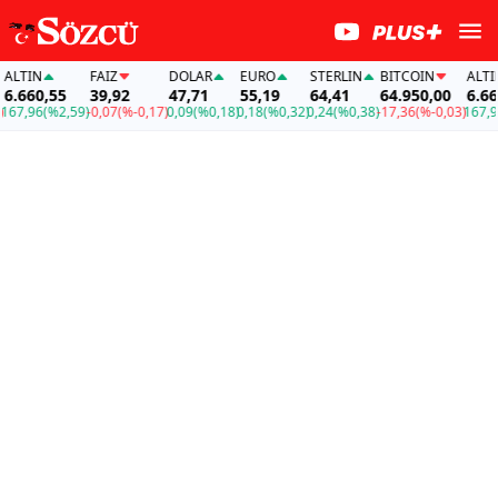
TIN
FAİZ
DOLAR
EURO
STERLIN
BITCOIN
ALTIN
.660,55
39,92
47,71
55,19
64,41
64.950,00
6.660,
7,96
(%2,59)
-0,07
(%-0,17)
0,09
(%0,18)
0,18
(%0,32)
0,24
(%0,38)
-17,36
(%-0,03)
167,96
(