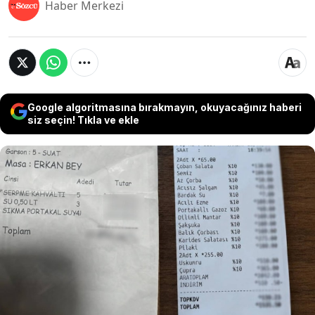
Haber Merkezi
Google algoritmasına bırakmayın, okuyacağınız haberi
siz seçin! Tıkla ve ekle
Ankara’da 5 kişilik bir serpme kahvaltı için
ödenen 10 bin 850 liralık hesabın ardından
İstanbul Tuzla Belediyesi Sosyal Tesisleri’nden
gelen 1531 liralık akşam yemeği fişi,
piyasadaki fiyat farklılıklarını yeniden
gündeme taşıdı.