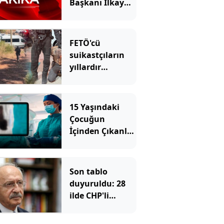
Başkanı İlkay
Çiçek tutuklandı
FETÖ'cü
suikastçıların
yıllardır
sakladıkları
silahlar aranıyor
15 Yaşındaki
Çocuğun
İçinden Çıkanlar
Doktorları Bile
Şoke Etti
Son tablo
duyuruldu: 28
ilde CHP'li
belediye başkanı
kalmadı, istifa