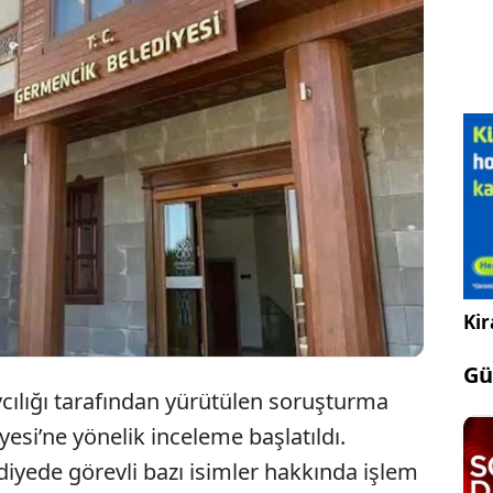
ermencik Belediyesi’ne yönelik soruşturma
 Park ve Bahçeler Müdürü Ali A. ile 2 belediye
“ihaleye fesat karıştırma” ve “görevi kötüye
uçlamalarıyla gözaltına alındı.
Kir
Gü
ılığı tarafından yürütülen soruşturma
si’ne yönelik inceleme başlatıldı.
iyede görevli bazı isimler hakkında işlem