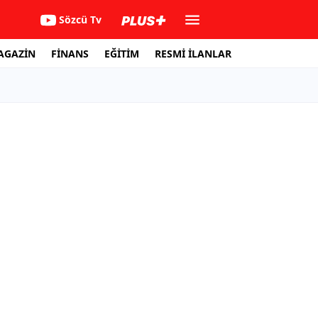
Sözcü Tv
AGAZİN
FİNANS
EĞİTİM
RESMİ İLANLAR