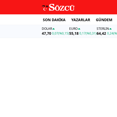
SON DAKİKA
YAZARLAR
GÜNDEM
DOLAR
EURO
STERLIN
47,70
55,18
64,42
0,07
(%0,15)
0,17
(%0,31)
0,24
(%