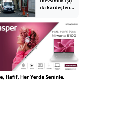
mevsimlik işçi
iki kardeşten
biri öldü
diğerinin
durumu ağır
e, Hafif, Her Yerde Seninle.