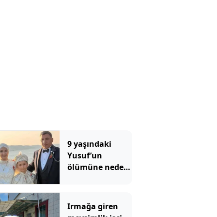
sayısı 232'ye
ulaştı
9 yaşındaki
Yusuf’un
ölümüne neden
olan ilaçlama
faciasında şok
edici detaylar
Irmağa giren
ortaya çıktı