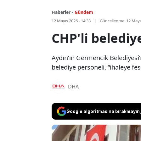
Haberler -
Gündem
12 Mayıs 2026 - 14:33
Güncellenme:
12 Mayı
CHP'li belediy
Aydın’ın Germencik Belediyesi
belediye personeli, “ihaleye fe
DHA
Google algoritmasına bırakmayın, 