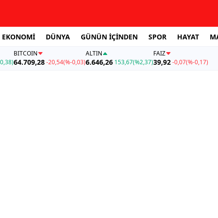
EKONOMİ
DÜNYA
GÜNÜN İÇİNDEN
SPOR
HAYAT
M
BITCOIN
ALTIN
FAİZ
64.709,28
6.646,26
39,92
0,38)
-20,54
(%-0,03)
153,67
(%2,37)
-0,07
(%-0,17)