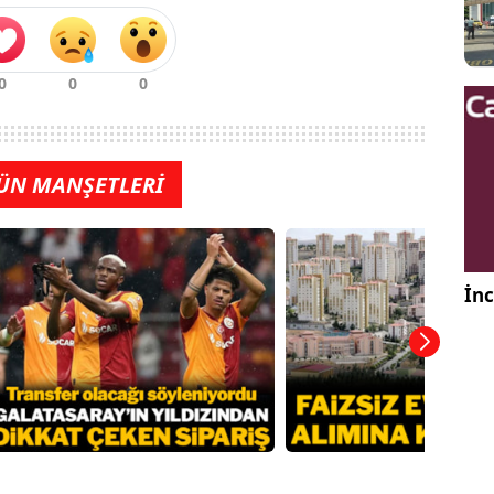
ÜN MANŞETLERİ
İnc