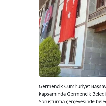
Aydın’ın G
kapsamında
personeli, 
kullanma” s
Germencik Cumhuriyet Başsavc
kapsamında Germencik Belediye
Soruşturma çerçevesinde beled