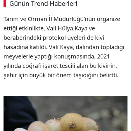
Günün Trend Haberleri
00:03
/ 06:57
Tarım ve Orman İl Müdürlüğü'nün organize
Sesi Aç
ettiği etkinlikte, Vali Hülya Kaya ve
beraberindeki protokol üyeleri de kivi
hasadına katıldı. Vali Kaya, dalından topladığı
meyvelerle yaptığı konuşmasında, 2021
yılında coğrafi işaret tescili alan bu kivinin,
şehir için büyük bir önem taşıdığını belirtti.