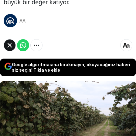
büyük bir değer katıyor.
AA
Google algoritmasına bırakmayın, okuyacağınız haberi
siz seçin! Tıkla ve ekle
Türkiye'nin önde gelen kivi üretim bölgelerinden
biri olan Yalova'da, coğrafi işaret belgesine sahip
kivi hasadı başladı. Yalova kivisi, henüz dalında
iken satışa sunulabilmesi, aroması, tane
büyüklüğü, uzun süre tazeliğini koruması ve
rengi gibi özellikleriyle coğrafi işaret alarak