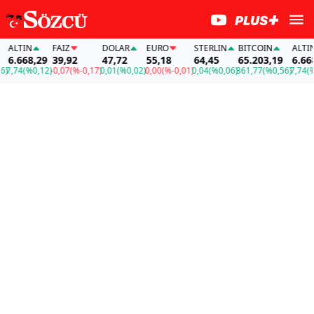
TIN
FAİZ
DOLAR
EURO
STERLIN
BITCOIN
ALTIN
668,29
39,92
47,72
55,18
64,45
65.203,19
6.668,29
4
(%0,12)
-0,07
(%-0,17)
0,01
(%0,02)
0,00
(%-0,01)
0,04
(%0,06)
361,77
(%0,56)
7,74
(%0,12