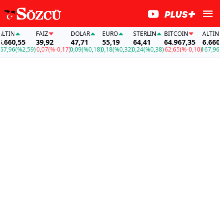
IN
FAİZ
DOLAR
EURO
STERLIN
BITCOIN
ALTIN
60,55
39,92
47,71
55,19
64,41
64.967,35
6.660,5
,96
(%2,59)
-0,07
(%-0,17)
0,09
(%0,18)
0,18
(%0,32)
0,24
(%0,38)
-62,65
(%-0,10)
167,96
(%2