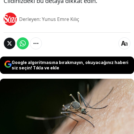
Cildinizdeki bu detaya dikkat edin.
Derleyen: Yunus Emre Kılıç
Google algoritmasına bırakmayın, okuyacağınız haberi
siz seçin! Tıkla ve ekle
Yaz aylarının kabusu sayılan sivrisineklerin belirli
insanları diğerlerinden çok daha fazla ısırdığı
bilinene bir durum. Ancak bunun sebebi uzun
zamandır çözülemiyordu. Daha öncesinde
oluşturulan kan grubuna göre tercih teorisi gibi
teorilerin yerini yeni bir çalışma aldı. Sivrisineklerin