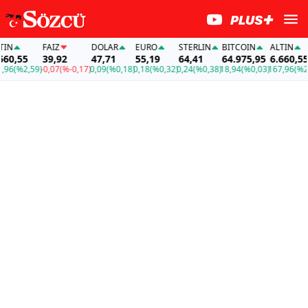
N
FAİZ
DOLAR
EURO
STERLIN
BITCOIN
ALTIN
0,55
39,92
47,71
55,19
64,41
64.975,95
6.660,55
6
(%2,59)
-0,07
(%-0,17)
0,09
(%0,18)
0,18
(%0,32)
0,24
(%0,38)
18,94
(%0,03)
167,96
(%2,5