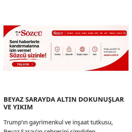
BEYAZ SARAYDA ALTIN DOKUNUŞLAR
VE YIKIM
Trump’ın gayrimenkul ve inşaat tutkusu,
Beyaz Saray’ın çehresini şimdiden