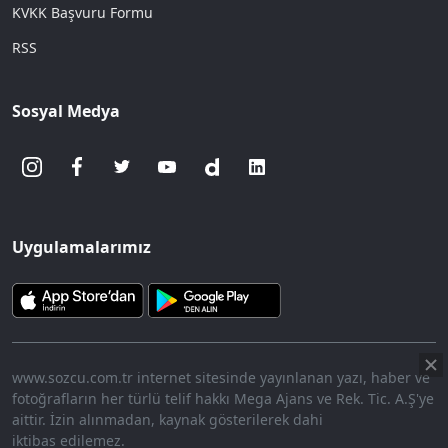
KVKK Başvuru Formu
RSS
Sosyal Medya
Uygulamalarımız
www.sozcu.com.tr internet sitesinde yayınlanan yazı, haber ve
fotoğrafların her türlü telif hakkı Mega Ajans ve Rek. Tic. A.Ş'ye
aittir. İzin alınmadan, kaynak gösterilerek dahi
iktibas edilemez.