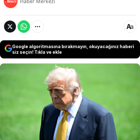
Haber Merkezi
Google algoritmasına bırakmayın, okuyacağınız haberi
siz seçin! Tıkla ve ekle
ABD Başkanı Donald Trump'ın Çin seyahatinde
gördüğü ve etkilendiği için Beyaz Saray'da da
olmasını istediği balo salonu projesiyle ilgili
gelişmeler ABD medyasında gündeme gelmeye
devam ediyor. ABD Başkanı Donald Trump'ın balo
salonu isteği devam ederken senato bütçeye ret
verdi.