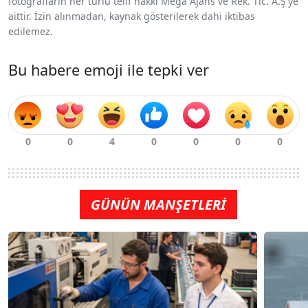
fotoğrafların her türlü telif hakkı Mega Ajans ve Rek. Tic. A.Ş'ye
aittir. İzin alınmadan, kaynak gösterilerek dahi iktibas
edilemez.
Bu habere emoji ile tepki ver
GÜNÜN MANŞETLERİ