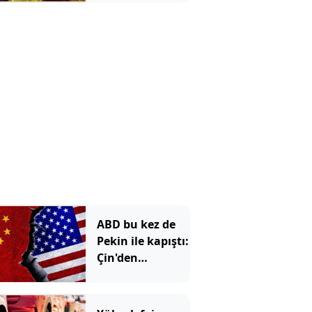
tarihe işaret
edildi
ABD bu kez de
Pekin ile kapıştı:
Çin'den
misilleme
gecikmedi