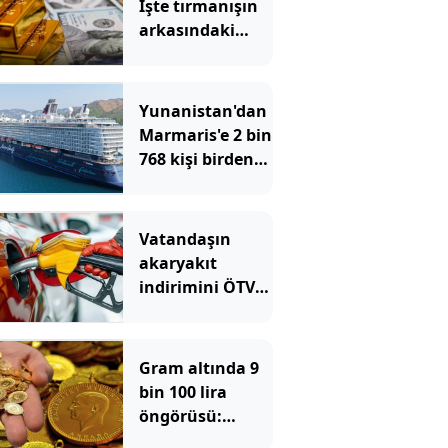
İşte tırmanışın
arkasındaki
neden...
Yunanistan'dan
Marmaris'e 2 bin
768 kişi birden
akın etti
Vatandaşın
akaryakıt
indirimini ÖTV
yuttu!
Gram altında 9
bin 100 lira
öngörüsü:
Yükseliş için o