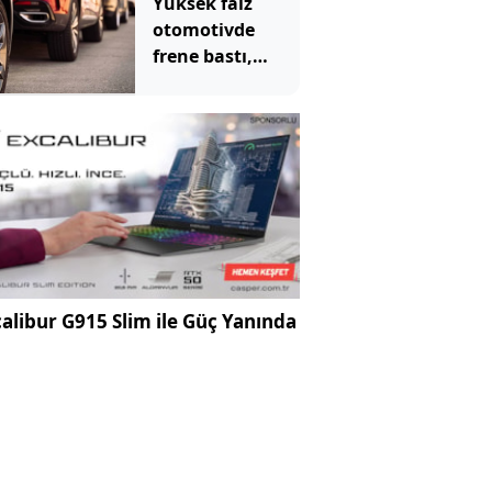
Yüksek faiz
otomotivde
frene bastı,
daralma
derinleşebilir
alibur G915 Slim ile Güç Yanında