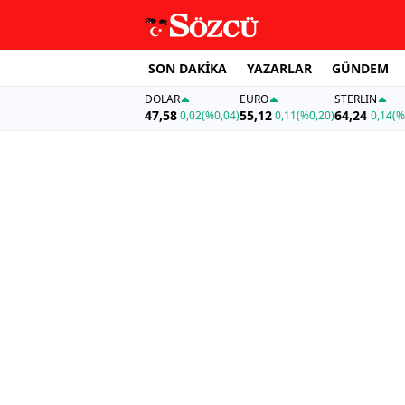
SON DAKİKA
YAZARLAR
GÜNDEM
DOLAR
EURO
STERLIN
47,58
55,12
64,24
0,02
(%0,04)
0,11
(%0,20)
0,14
(%