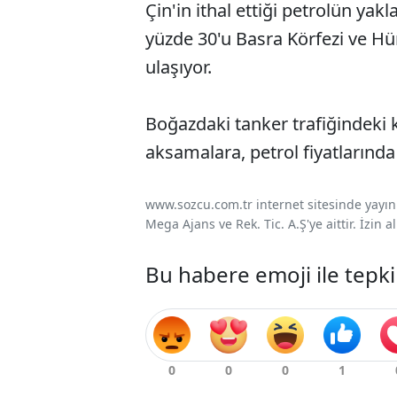
Çin'in ithal ettiği petrolün yakl
yüzde 30'u Basra Körfezi ve H
ulaşıyor.
Boğazdaki tanker trafiğindeki k
aksamalara, petrol fiyatlarında ar
www.sozcu.com.tr internet sitesinde yayınla
Mega Ajans ve Rek. Tic. A.Ş'ye aittir. İzin
Bu habere emoji ile tepki