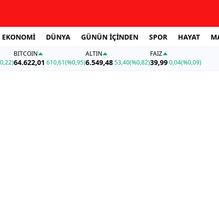
EKONOMİ
DÜNYA
GÜNÜN İÇİNDEN
SPOR
HAYAT
M
BITCOIN
ALTIN
FAİZ
64.622,01
6.549,48
39,99
0,22)
610,61
(%0,95)
53,40
(%0,82)
0,04
(%0,09)