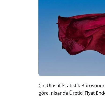
Çin'de, AB
başlayan 
yol açtığı 
ayında da
Çin Ulusal İstatistik Bürosunun (
göre, nisanda Üretici Fiyat Ende