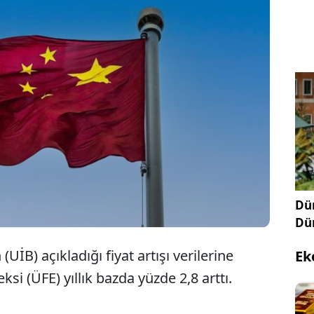
D ve İsrail'in İran'a saldırılarıyla Orta Doğu'da
savaşın küresel enerji ve ham madde fiyatlarında
yükselişin etkisiyle üretici fiyatlarındaki artış nisan
 devam etti.
Dün
Dü
UİB) açıkladığı fiyat artışı verilerine
Ek
ksi (ÜFE) yıllık bazda yüzde 2,8 arttı.