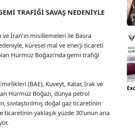
EMİ TRAFİĞİ SAVAŞ NEDENİYLE
rı ve İran'ın misillemeleri ile Basra
deniyle, küresel mal ve enerji ticareti
ı olan Hürmüz Boğazı'nda gemi trafiği
mirlikleri (BAE), Kuveyt, Katar, Irak ve
Exc
ayan Hürmüz Boğazı, dünya petrol
n, sıvılaştırılmış doğal gaz ticaretinin
e ticaretinin yaklaşık yüzde 30'unun ana
or.