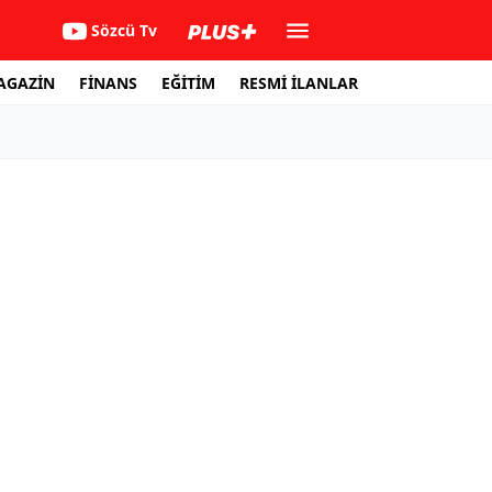
Sözcü Tv
AGAZİN
FİNANS
EĞİTİM
RESMİ İLANLAR