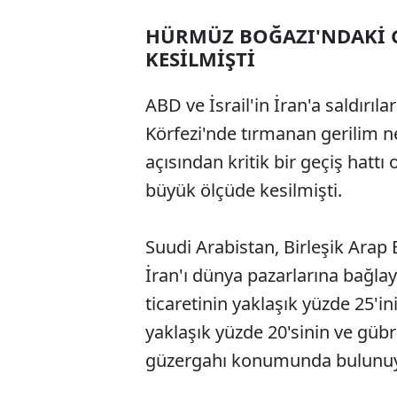
HÜRMÜZ BOĞAZI'NDAKİ G
KESİLMİŞTİ
ABD ve İsrail'in İran'a saldırıla
Körfezi'nde tırmanan gerilim ne
açısından kritik bir geçiş hatt
büyük ölçüde kesilmişti.
Suudi Arabistan, Birleşik Arap E
İran'ı dünya pazarlarına bağl
ticaretinin yaklaşık yüzde 25'ini
yaklaşık yüzde 20'sinin ve gübr
güzergahı konumunda bulunuy