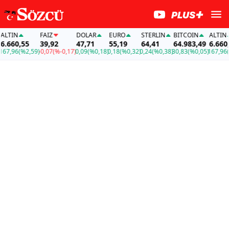
LTIN
FAİZ
DOLAR
EURO
STERLIN
BITCOIN
ALTIN
.660,55
39,92
47,71
55,19
64,41
64.983,49
6.660,5
7,96
(%2,59)
-0,07
(%-0,17)
0,09
(%0,18)
0,18
(%0,32)
0,24
(%0,38)
30,83
(%0,05)
167,96
(%