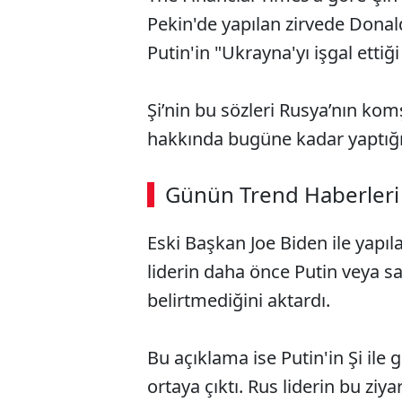
Pekin'de yapılan zirvede Dona
Putin'in "Ukrayna'yı işgal ettiğ
Şi’nin bu sözleri Rusya’nın kom
hakkında bugüne kadar yaptığı
ABERİ OKU
➜
Günün Trend Haberleri
00:02
/ 08:15
Eski Başkan Joe Biden ile yapıl
liderin daha önce Putin veya sa
belirtmediğini aktardı.
Bu açıklama ise Putin'in Şi il
ortaya çıktı. Rus liderin bu zi