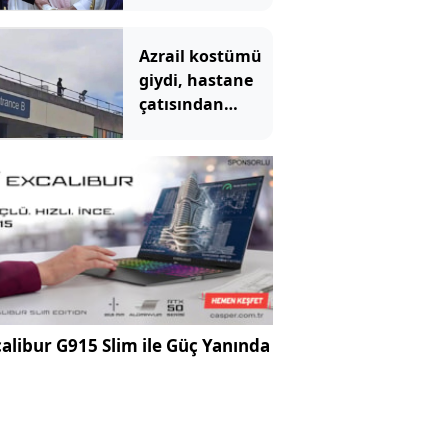
Anlaşması'
Tahran'ı kızdırdı
Azrail kostümü
giydi, hastane
çatısından
hastalara
göründü:
Mahkemede
ilginç savunma
alibur G915 Slim ile Güç Yanında