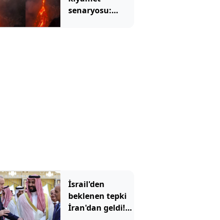
senaryosu:
Binlerce yıllık
korku gerçek mi
olacak?
İsrail'den
beklenen tepki
İran'dan geldi!
'Mekke