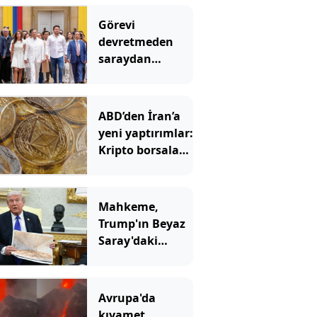
Görevi
devretmeden
saraydan
ayrıldı: Yeni
başkan ‘Sarayı
müzeye
ABD’den İran’a
çevireceğim’
yeni yaptırımlar:
demişti
Kripto borsaları
hedefte
Mahkeme,
Trump'ın Beyaz
Saray'daki
inşaatına 'dur'
dedi
Avrupa'da
kıyamet