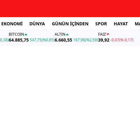
EKONOMİ
DÜNYA
GÜNÜN İÇİNDEN
SPOR
HAYAT
M
BITCOIN
ALTIN
FAİZ
64.885,75
6.660,55
39,92
0,38)
547,75
(%0,85)
167,96
(%2,59)
-0,07
(%-0,17)