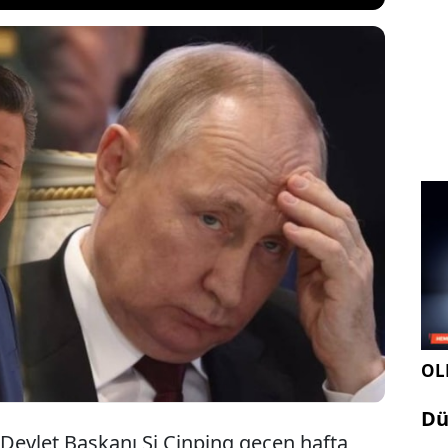
 Donald Trump'a Vladimir Putin'in Ukrayna işgali
muş olabileceğini söylediği belirtildi. Şi'nin bu en
esi, Putin'in askerlerin cephede olması nedeniyle
 Günü töreninin ardından Çin'e ulaştığı gün ortaya
i Bakanlığı haberi yalanladı.
OLE
Dü
 Devlet Başkanı Şi Cinping geçen hafta