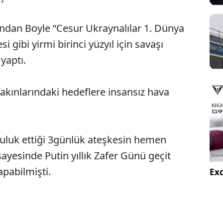
dan Boyle “Cesur Ukraynalılar 1. Dünya
si gibi yirmi birinci yüzyıl için savaşı
yaptı.
kınlarındaki hedeflere insansız hava
culuk ettiği 3günlük ateşkesin hemen
ayesinde Putin yıllık Zafer Günü geçit
apabilmişti.
Exc