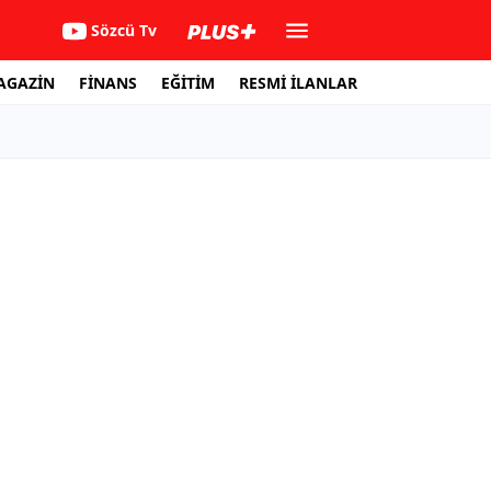
Sözcü Tv
AGAZİN
FİNANS
EĞİTİM
RESMİ İLANLAR