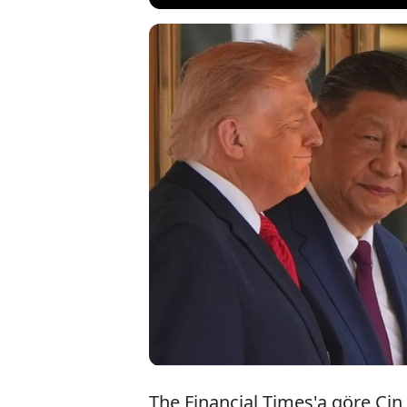
Çin lideri Şi'nin,
yüzünden pişman ol
sert değerlendirm
sönük geçen Zafer
çıktı. Çin Dışişler
The Financial Times'a göre Çin