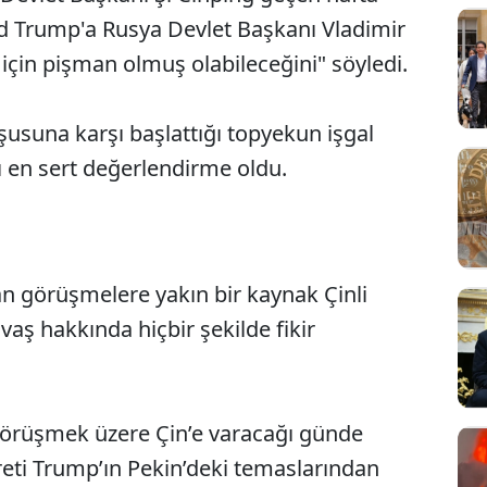
ld Trump'a Rusya Devlet Başkanı Vladimir
i için pişman olmuş olabileceğini" söyledi.
şusuna karşı başlattığı topyekun işgal
 en sert değerlendirme oldu.
an görüşmelere yakın bir kaynak Çinli
Sesi Aç
vaş hakkında hiçbir şekilde fikir
e görüşmek üzere Çin’e varacağı günde
yareti Trump’ın Pekin’deki temaslarından