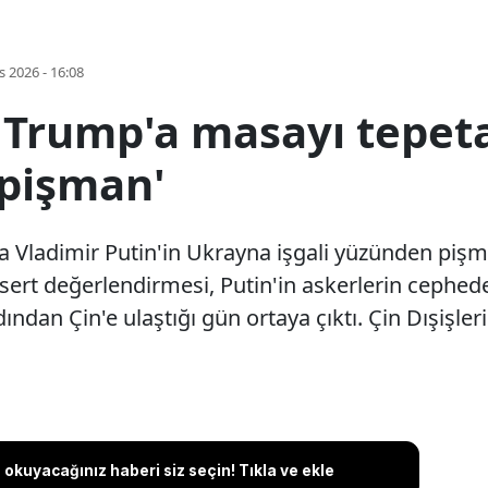
s 2026 - 16:08
n Trump'a masayı tepet
 pişman'
p'a Vladimir Putin'in Ukrayna işgali yüzünden piş
 en sert değerlendirmesi, Putin'in askerlerin ceph
ndan Çin'e ulaştığı gün ortaya çıktı. Çin Dışişleri
okuyacağınız haberi siz seçin! Tıkla ve ekle