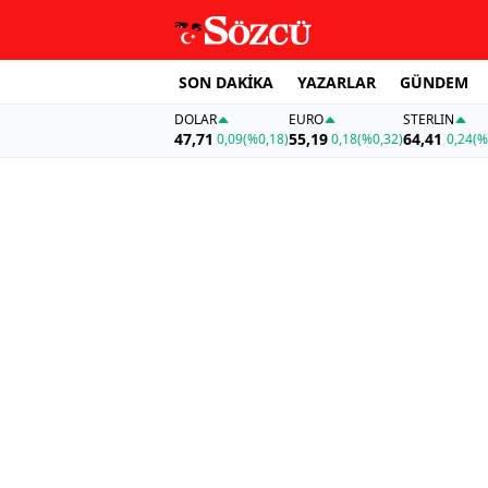
SON DAKİKA
YAZARLAR
GÜNDEM
DOLAR
EURO
STERLIN
47,71
55,19
64,41
0,09
(%0,18)
0,18
(%0,32)
0,24
(%