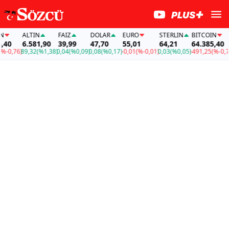
ALTIN
FAİZ
DOLAR
EURO
STERLIN
BITCOIN
0
6.581,90
39,99
47,70
55,01
64,21
64.385,40
0,76)
89,32
(%1,38)
0,04
(%0,09)
0,08
(%0,17)
-0,01
(%-0,01)
0,03
(%0,05)
-491,25
(%-0,76)
8