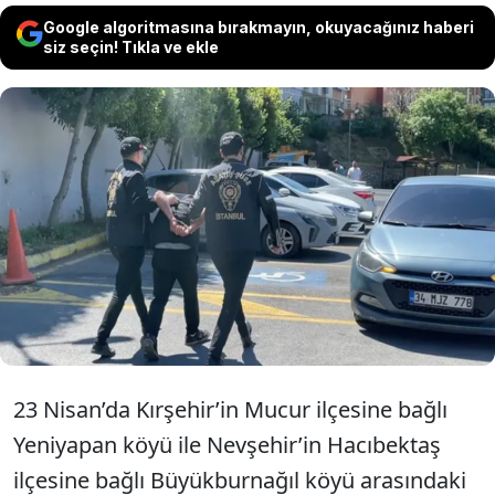
Google algoritmasına bırakmayın, okuyacağınız haberi
siz seçin! Tıkla ve ekle
Kırşehir’de bir tarlada ölü olarak bulunan
İran uyruklu Farkhondeh Ghaem
Maghami’nin kimliği, diş implantları ve
ayağındaki platin sayesinde ortaya
çıkarıldı.
23 Nisan’da Kırşehir’in Mucur ilçesine bağlı
Yeniyapan köyü ile Nevşehir’in Hacıbektaş
ilçesine bağlı Büyükburnağıl köyü arasındaki