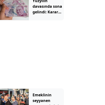
Yüzyılın
davasında sona
gelindi: Karar
çıkarsa emekli
maaşına 25 bin
TL zam
yapılacak
Emeklinin
seyyanen