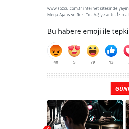
www.sozcu.com.tr internet sitesinde yayınla
Mega Ajans ve Rek. Tic. A.Ş'ye aittir. İzin
Bu habere emoji ile tepki
GÜN