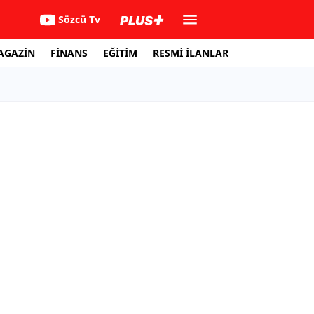
Sözcü Tv
AGAZİN
FİNANS
EĞİTİM
RESMİ İLANLAR