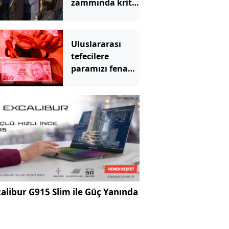
zammında kritik
adım: Dosyalar
birleşti
Uluslararası
tefecilere
paramızı fena
kaptırdık
alibur G915 Slim ile Güç Yanında