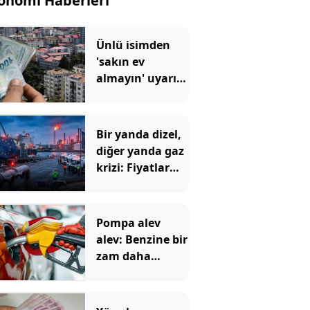
onomi Haberleri
Ünlü isimden
'sakın ev
almayın' uyarısı:
Bir yatırım
aracına işaret
etti
Bir yanda dizel,
diğer yanda gaz
krizi: Fiyatlar
uçtu
Pompa alev
alev: Benzine bir
zam daha
geliyor