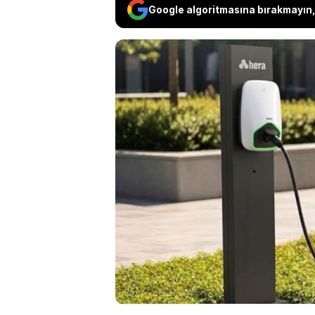
Google algoritmasına bırakmayın, 
Elektrikli araç şarj
Charge Elektronik i
şirket ortağı Gökm
konkordato mühleti
ederken, sektörde a
zorluyor.