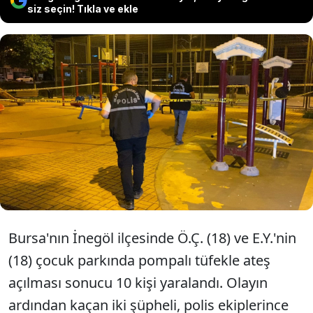
siz seçin! Tıkla ve ekle
Bursa İnegöl'de bir çocuk parkında iki
kişinin pompalı tüfekli saldırısında 10
kişi yaralandı. Kaçan şüpheliler
gözaltına alındı.
Bursa'nın İnegöl ilçesinde Ö.Ç. (18) ve E.Y.'nin
(18) çocuk parkında pompalı tüfekle ateş
açılması sonucu 10 kişi yaralandı. Olayın
ardından kaçan iki şüpheli, polis ekiplerince