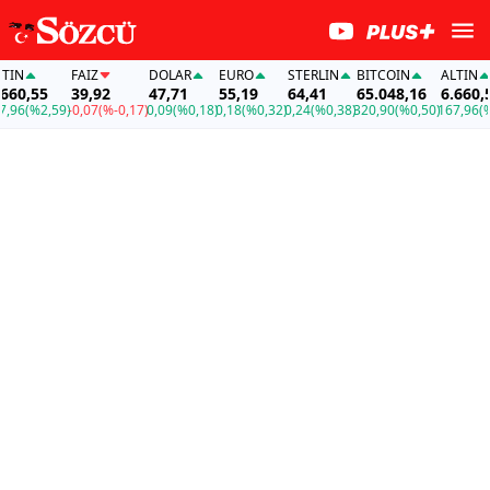
N
FAİZ
DOLAR
EURO
STERLIN
BITCOIN
ALTIN
60,55
39,92
47,71
55,19
64,41
65.048,16
6.660,55
96
(%2,59)
-0,07
(%-0,17)
0,09
(%0,18)
0,18
(%0,32)
0,24
(%0,38)
320,90
(%0,50)
167,96
(%2,