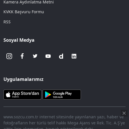
Kamera Aydınlatma Metni
KVKK Başvuru Formu
RSS
Sosyal Medya
Uygulamalarımız
www.sozcu.com.tr internet sitesinde yayınlanan yazı, haber ve
fotoğrafların her türlü telif hakkı Mega Ajans ve Rek. Tic. A.Ş'ye
aittir. İzin alınmadan, kaynak gösterilerek dahi