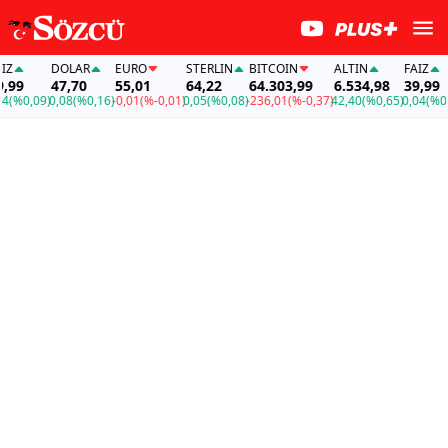
Z
DOLAR
EURO
STERLIN
BITCOIN
ALTIN
FAİZ
99
47,70
55,01
64,22
64.303,99
6.534,98
39,99
(%0,09)
0,08
(%0,16)
-0,01
(%-0,01)
0,05
(%0,08)
-236,01
(%-0,37)
42,40
(%0,65)
0,04
(%0,0