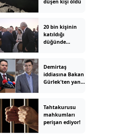
düşen kişi öldü
20 bin kişinin
katıldığı
düğünde
Bahçeli nikah
şahidi oldu
Demirtaş
iddiasına Bakan
Gürlek'ten yanıt
geldi
Tahtakurusu
mahkumları
perişan ediyor!