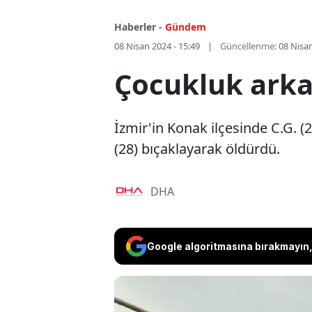
Haberler -
Gündem
08 Nisan 2024 - 15:49
Güncellenme:
08 Nisan
Çocukluk arka
İzmir'in Konak ilçesinde C.G. (
(28) bıçaklayarak öldürdü.
DHA
Google algoritmasına bırakmayın, 