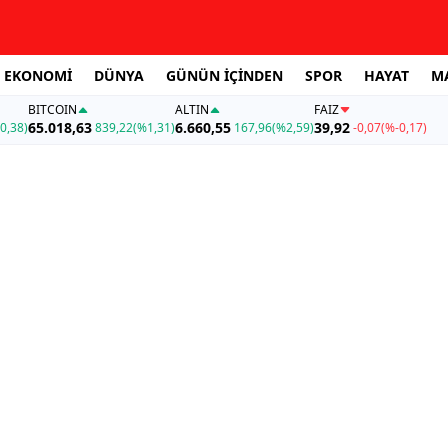
EKONOMİ
DÜNYA
GÜNÜN İÇİNDEN
SPOR
HAYAT
M
BITCOIN
ALTIN
FAİZ
65.018,63
6.660,55
39,92
0,38)
839,22
(%1,31)
167,96
(%2,59)
-0,07
(%-0,17)