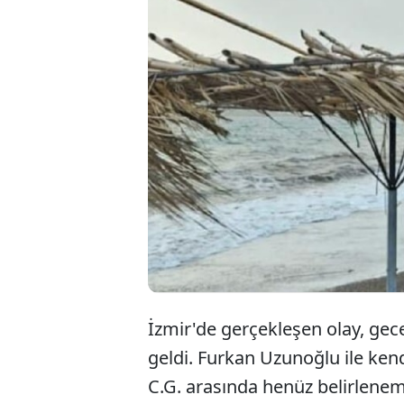
İz
gi
Uz
İzmir'de gerçekleşen olay, ge
geldi. Furkan Uzunoğlu ile ken
C.G. arasında henüz belirlenem