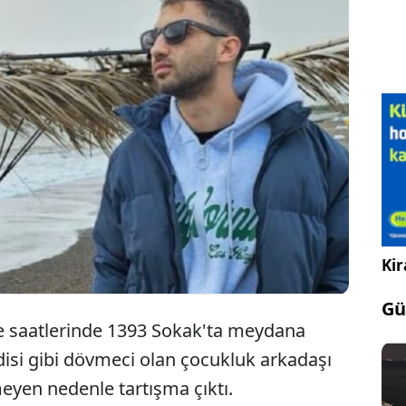
mir'in Konak ilçesinde C.G. (28), tartıştığı kendisi
bi dövmeci olan çocukluk arkadaşı Furkan
unoğlu'nu (28) bıçaklayarak öldürdü.
Kir
Gü
ce saatlerinde 1393 Sokak'ta meydana
disi gibi dövmeci olan çocukluk arkadaşı
eyen nedenle tartışma çıktı.