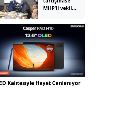
tartışması!
MHP'li vekil
masayı
yumrukladı: İYİ
Partili vekilin
üzerine yürüdü
D Kalitesiyle Hayat Canlanıyor