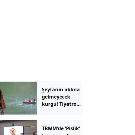
Şeytanın aklına
gelmeyecek
kurgu! Tiyatro
sahnesini sahte
delille kurdu
TBMM'de 'Pislik'