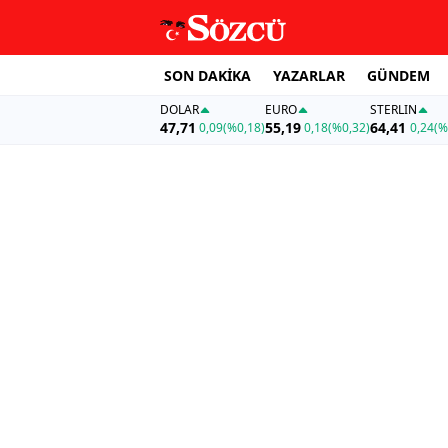
SON DAKİKA
YAZARLAR
GÜNDEM
DOLAR
EURO
STERLIN
47,71
55,19
64,41
0,09
(%0,18)
0,18
(%0,32)
0,24
(%