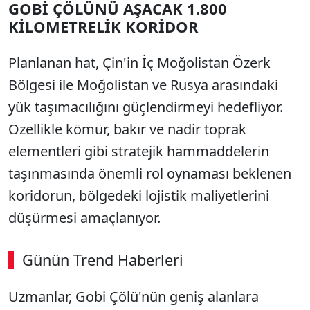
GOBİ ÇÖLÜNÜ AŞACAK 1.800
KİLOMETRELİK KORİDOR
Planlanan hat, Çin'in İç Moğolistan Özerk
Bölgesi ile Moğolistan ve Rusya arasındaki
yük taşımacılığını güçlendirmeyi hedefliyor.
Özellikle kömür, bakır ve nadir toprak
elementleri gibi stratejik hammaddelerin
taşınmasında önemli rol oynaması beklenen
koridorun, bölgedeki lojistik maliyetlerini
düşürmesi amaçlanıyor.
Günün Trend Haberleri
00:02
/ 08:43
Uzmanlar, Gobi Çölü'nün geniş alanlara
Sesi Aç