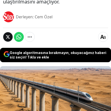
ulaştırılmasını amaçlıyor.
Derleyen: Cem Özel
Google algoritmasına bırakmayın, okuyacağınız haberi
siz seçin! Tıkla ve ekle
Çin, Moğolistan ve Rusya arasındaki ticaret
trafiğini hızlandırmayı hedefleyen dev bir
demiryolu koridoru için hazırlıklarını sürdürüyor.
Gobi Çölü boyunca uzanması planlanan yaklaşık
1.800 kilometrelik hat, bölgedeki maden ve enerji
kaynaklarının uluslararası pazarlara daha hızlı