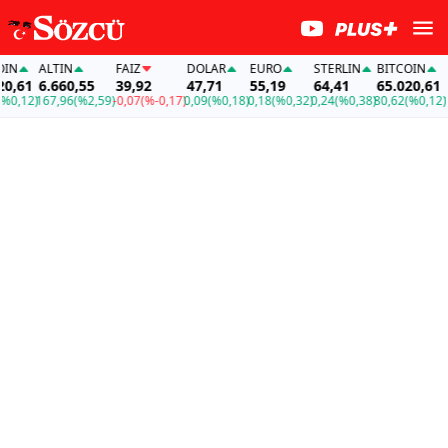
ALTIN
FAİZ
DOLAR
EURO
STERLIN
BITCOIN
AL
61
6.660,55
39,92
47,71
55,19
64,41
65.020,61
6.
,12)
167,96
(%2,59)
-0,07
(%-0,17)
0,09
(%0,18)
0,18
(%0,32)
0,24
(%0,38)
80,62
(%0,12)
167