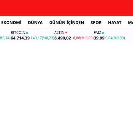
EKONOMİ
DÜNYA
GÜNÜN İÇİNDEN
SPOR
HAYAT
M
BITCOIN
ALTIN
FAİZ
64.714,39
6.490,02
39,99
%0,14)
149,17
(%0,23)
-6,06
(%-0,09)
0,04
(%0,09)