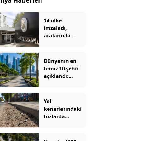
nya Haberleri
14 ülke
imzaladı,
aralarında
Türkiye’de var
Dünyanın en
temiz 10 şehri
açıklandı:
Sokaklarında
çöp görmek
neredeyse
Yol
imkansız
kenarlarındaki
tozlarda
keşfedildi:
Onlarca yıl
sonra bile