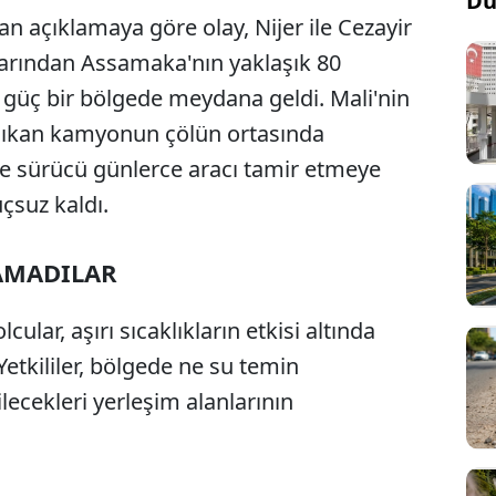
Dü
an açıklamaya göre olay, Nijer ile Cezayir
larından Assamaka'nın yaklaşık 80
ı güç bir bölgede meydana geldi. Mali'nin
çıkan kamyonun çölün ortasında
ve sürücü günlerce aracı tamir etmeye
çsuz kaldı.
AMADILAR
lar, aşırı sıcaklıkların etkisi altında
etkililer, bölgede ne su temin
lecekleri yerleşim alanlarının