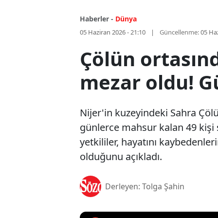
Haberler -
Dünya
05 Haziran 2026 - 21:10
Güncellenme:
05 Haz
Çölün ortasın
mezar oldu! Gü
Nijer'in kuzeyindeki Sahra Çöl
günlerce mahsur kalan 49 kişi 
yetkililer, hayatını kaybedenle
olduğunu açıkladı.
Derleyen: Tolga Şahin