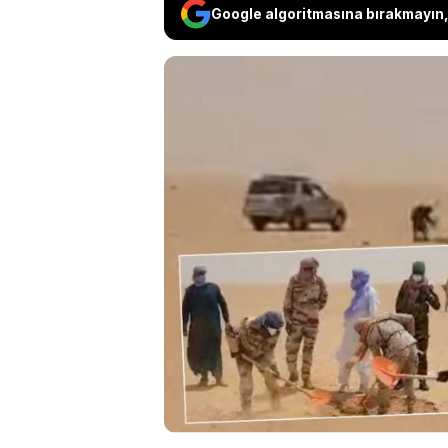
Google algoritmasına bırakmayın, 
Nijer'in kuzeyinde
trajedide, arızala
susuzluktan yaşamın
kurtulurken yetkili
aileleriyle geçirme
açıkladı.