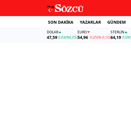
SON DAKİKA
YAZARLAR
GÜNDEM
DOLAR
EURO
STERLIN
47,59
54,96
64,19
0,03
(%0,05)
-0,05
(%-0,10)
0,09
(