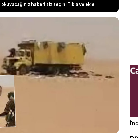
okuyacağınız haberi siz seçin! Tıkla ve ekle
ki Sahra Çölü'nün ücra bir yerinde meydana gelen
nan bir kamyonda günlerce mahsur kalan 49 kişi
ı yitirdi. Faciadan sadece 2 kişi sağ olarak
ler, hayatını kaybedenlerin Kurban Bayramı'nı
k için Mali'den Nijer'e dönen vatandaşlar olduğunu
İnc