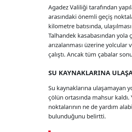
Agadez Valiliği tarafından yapıl
arasındaki önemli geçiş nokta
kilometre batısında, ulaşılmas
Talhandek kasabasından yola 
arızalanması üzerine yolcular 
çalıştı. Ancak tüm çabalar sonu
SU KAYNAKLARINA ULAŞ
Su kaynaklarına ulaşamayan yolcu
çölün ortasında mahsur kaldı. Y
noktalarının ne de yardım alabi
bulunduğunu belirtti.
ABERİ OKU
➜