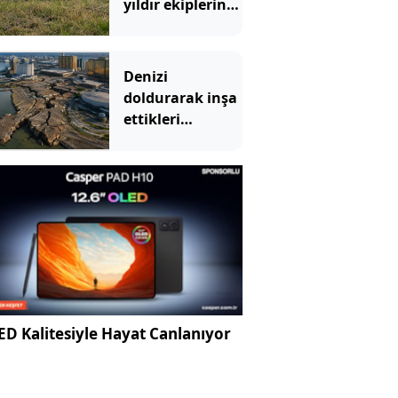
yıldır ekiplerin
peşinde olduğu
kedi yakalandı
Denizi
doldurarak inşa
ettikleri
yerleşim bölgesi
çökmeye başladı
D Kalitesiyle Hayat Canlanıyor