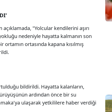
DI’
Sesi Aç
n açıklamada, "Yolcular kendilerini aşırı
n yokluğu nedeniyle hayatta kalmanın son
r ortamın ortasında kapana kısılmış
ildi.
rtulduğu bildirildi. Hayatta kalanların,
 yürüyüşünün ardından önce bir su
aka'ya ulaşarak yetkililere haber verdiği