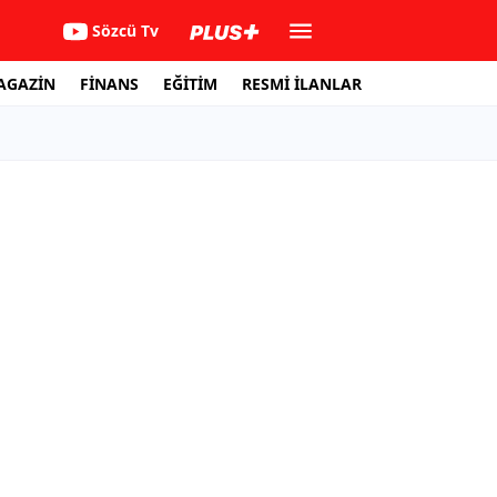
Sözcü Tv
AGAZİN
FİNANS
EĞİTİM
RESMİ İLANLAR