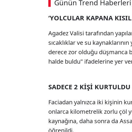
Günün Trend Haberleri
00:02
/ 09:08
‘YOLCULAR KAPANA KISIL
Agadez Valisi tarafından yapıla
sıcaklıklar ve su kaynaklarını
derece zor olduğu düşmanca bi
halde buldu" ifadelerine yer ver
SADECE 2 KİŞİ KURTULDU
Faciadan yalnızca iki kişinin ku
onlarca kilometrelik zorlu çöl
kaynağına, daha sonra da Assam
öğrenildi.