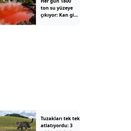
Her gün 1800
kaybolmamış
ton su yüzeye
çıkıyor: Kan gibi
görünüyor,
sıcaklığı 78
dereceyi buluyor
Tuzakları tek tek
atlatıyordu: 3