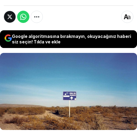
Google algoritmasına bırakmayın, okuyacağınız haberi
siz seçin! Tıkla ve ekle
Meksika'nın Chihuahuan Çölü'nde yer alan ve
"Sessizlik Bölgesi" (La Zona del Silencio) olarak
adlandırılan bölge, on yıllardır süren radyo
kesintileri ve elektromanyetik anomalilerle
bilimsel araştırmaların odağında bulunuyor.