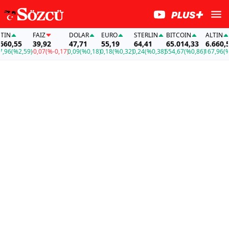
N
FAİZ
DOLAR
EURO
STERLIN
BITCOIN
ALTIN
0,55
39,92
47,71
55,19
64,41
65.014,33
6.660,55
6
(%2,59)
-0,07
(%-0,17)
0,09
(%0,18)
0,18
(%0,32)
0,24
(%0,38)
554,67
(%0,86)
167,96
(%2,