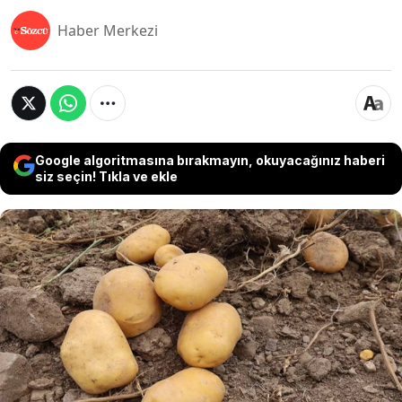
Haber Merkezi
Google algoritmasına bırakmayın, okuyacağınız haberi
siz seçin! Tıkla ve ekle
Mutfakta çıtır çıtır kızartılarak harika bir
atıştırmalığa ya da nefis bir patates nachos’a
dönüşebilen patates kabukları, aslında bahçe
toprağı için tam bir vitamin bombası. Ancak
uzmanlar uyarıyor: Bu kabukları doğrudan
toprağa çiğ olarak atmak, fayda yerine bahçenizi
kemirgen istilasına uğratabilir ve bitkilerinizi
zehirleyebilir.