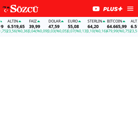
ALTIN
FAİZ
DOLAR
EURO
STERLIN
BITCOIN
ALTIN
6.519,65
39,99
47,59
55,08
64,20
64.665,99
6.519,
)
23,56
(%0,36)
0,04
(%0,09)
0,03
(%0,05)
0,07
(%0,13)
0,10
(%0,16)
479,99
(%0,75)
23,56
(%