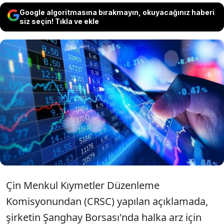
Google algoritmasına bırakmayın, okuyacağınız haberi
siz seçin! Tıkla ve ekle
Çin'in önde gelen hafıza çipleri üreticisi
ChangXin Memory Technologies (CXMT)
şirketinin borsaya açılmasına onay
verildiği bildirildi.
Çin Menkul Kıymetler Düzenleme
Komisyonundan (CRSC) yapılan açıklamada,
şirketin Şanghay Borsası'nda halka arz için