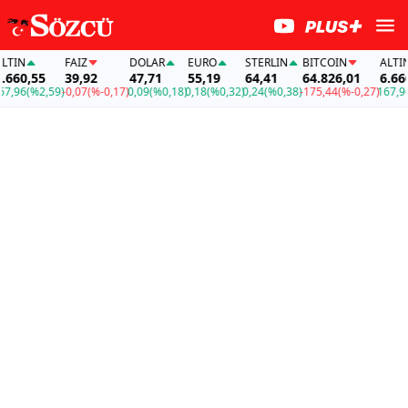
IN
FAİZ
DOLAR
EURO
STERLIN
BITCOIN
ALTIN
60,55
39,92
47,71
55,19
64,41
64.826,01
6.660,
,96
(%2,59)
-0,07
(%-0,17)
0,09
(%0,18)
0,18
(%0,32)
0,24
(%0,38)
-175,44
(%-0,27)
167,96
(