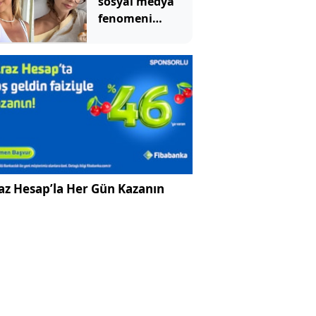
sosyal medya
fenomeni
kanserle
mücadelesini
kaybetti
az Hesap’la Her Gün Kazanın