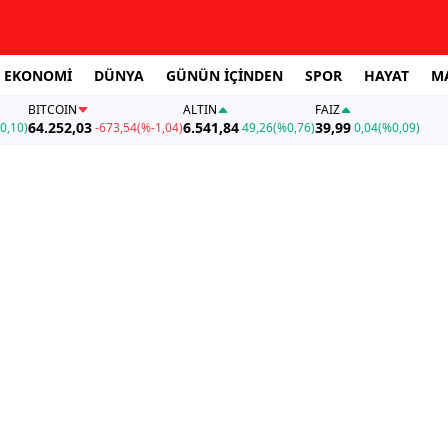
EKONOMİ
DÜNYA
GÜNÜN İÇİNDEN
SPOR
HAYAT
M
BITCOIN
ALTIN
FAİZ
64.252,03
6.541,84
39,99
0,10)
-673,54
(%-1,04)
49,26
(%0,76)
0,04
(%0,09)