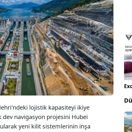
ın en büyük iç su yolu ticaret hattındaki kronik
azı çözecek tarihi adım, küresel taşımacılık
tlerini ve sevkiyat sürelerini doğrudan düşürecek.
Exc
Dü
hri'ndeki lojistik kapasiteyi ikiye
ık dev navigasyon projesini Hubei
ularak yeni kilit sistemlerinin inşa