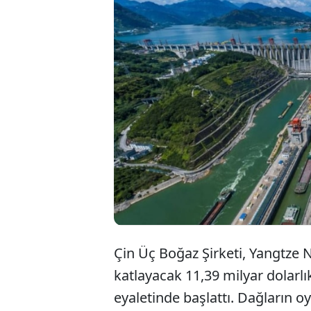
Dünyan
darboğ
maliye
Çin Üç Boğaz Şirketi, Yangtze Ne
katlayacak 11,39 milyar dolarl
eyaletinde başlattı. Dağların oy