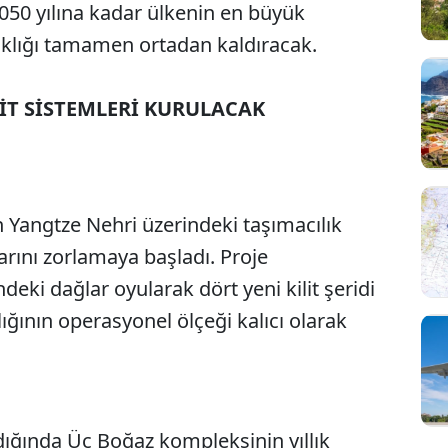
 2050 yılına kadar ülkenin en büyük
klığı tamamen ortadan kaldıracak.
İT SİSTEMLERİ KURULACAK
n Yangtze Nehri üzerindeki taşımacılık
Sesi Aç
arını zorlamaya başladı. Proje
ki dağlar oyularak dört yeni kilit şeridi
lığının operasyonel ölçeği kalıcı olarak
ğında Üç Boğaz kompleksinin yıllık