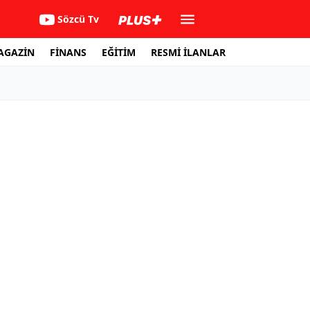
Sözcü Tv
AGAZİN
FİNANS
EĞİTİM
RESMİ İLANLAR