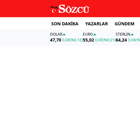
SON DAKİKA
YAZARLAR
GÜNDEM
DOLAR
EURO
STERLIN
47,70
55,02
64,24
0,08
(%0,16)
0,00
(%0,01)
0,06
(%