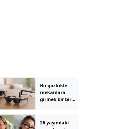
Bu gözlükle
mekanlara
girmek bir bir
yasaklandı:
Şikayet yağıyor
26 yaşındaki