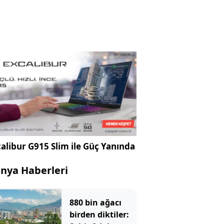
alibur G915 Slim ile Güç Yanında
nya Haberleri
880 bin ağacı
birden diktiler: