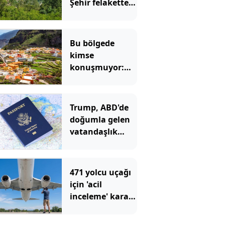
Şehir felaketten
kurtuldu
Bu bölgede
kimse
konuşmuyor:
Herkes ıslık
çalarak
anlaşıyor
Trump, ABD'de
doğumla gelen
vatandaşlık
hakkını
yasakladı
471 yolcu uçağı
için 'acil
inceleme' kararı:
Çatlaklar var