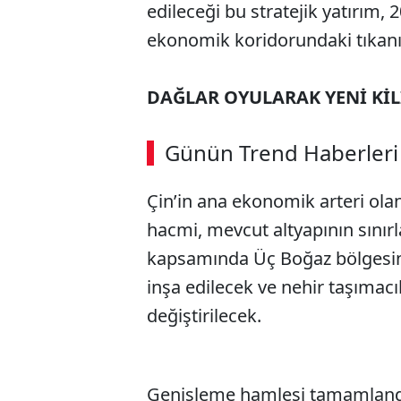
edileceği bu stratejik yatırım,
ekonomik koridorundaki tıkanı
DAĞLAR OYULARAK YENİ KİL
ABERİ OKU
➜
Günün Trend Haberleri
00:02
/ 09:08
Çin’in ana ekonomik arteri ola
hacmi, mevcut altyapının sınırl
kapsamında Üç Boğaz bölgesinde
inşa edilecek ve nehir taşımacı
değiştirilecek.
Genişleme hamlesi tamamlandı