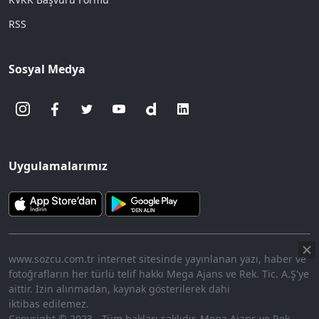
RSS
Sosyal Medya
Uygulamalarımız
www.sozcu.com.tr internet sitesinde yayınlanan yazı, haber ve
fotoğrafların her türlü telif hakkı Mega Ajans ve Rek. Tic. A.Ş'ye
aittir. İzin alınmadan, kaynak gösterilerek dahi
iktibas edilemez.
Copyright © 2023 - Tüm hakları saklıdır. Mega Ajans ve Rek.