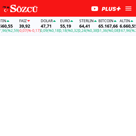
FAİZ
DOLAR
EURO
STERLIN
BITCOIN
ALTIN
,55
39,92
47,71
55,19
64,41
65.167,66
6.660,55
(%2,59)
-0,07
(%-0,17)
0,09
(%0,18)
0,18
(%0,32)
0,24
(%0,38)
51,36
(%0,08)
167,96
(%2,59