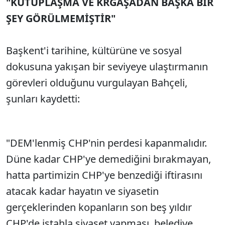
"KUTUPLAŞMA VE KRGAŞADAN BAŞKA BİR
Sesi Aç
ŞEY GÖRÜLMEMİŞTİR"
Başkent'i tarihine, kültürüne ve sosyal
dokusuna yakışan bir seviyeye ulaştırmanın
görevleri olduğunu vurgulayan Bahçeli,
şunları kaydetti:
"DEM'lenmiş CHP'nin perdesi kapanmalıdır.
Düne kadar CHP'ye demediğini bırakmayan,
hatta partimizin CHP'ye benzediği iftirasını
atacak kadar hayatın ve siyasetin
gerçeklerinden kopanların son beş yıldır
CHP'de iştahla siyaset yapması, belediye