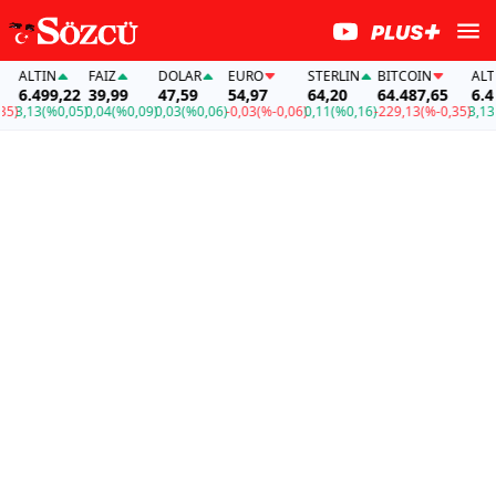
LTIN
FAİZ
DOLAR
EURO
STERLIN
BITCOIN
ALTIN
.499,22
39,99
47,59
54,97
64,20
64.487,65
6.499,2
13
(%0,05)
0,04
(%0,09)
0,03
(%0,06)
-0,03
(%-0,06)
0,11
(%0,16)
-229,13
(%-0,35)
3,13
(%0,