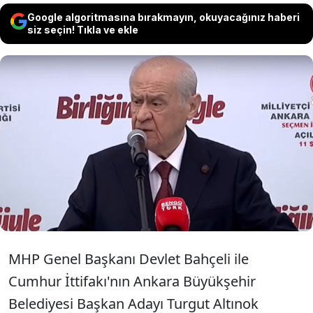
Google algoritmasına bırakmayın, okuyacağınız haberi
siz seçin! Tıkla ve ekle
CHP'yi seçimlerde DEM Parti ile ortak
hareket etmekle suçlayan Bahçeli, DEM
Parti'nin İstanbul'dan aday çıkarmasını da
"sinsi bir oyun" olarak niteledi...
MHP Genel Başkanı Devlet Bahçeli ile
Cumhur İttifakı'nın Ankara Büyükşehir
Belediyesi Başkan Adayı Turgut Altınok