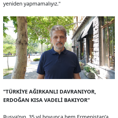
yeniden yapmamalıyız."
"TÜRKİYE AĞIRKANLI DAVRANIYOR,
ERDOĞAN KISA VADELİ BAKIYOR"
Rusya’nın, 35 yıl boyunca hem Ermenistan’a