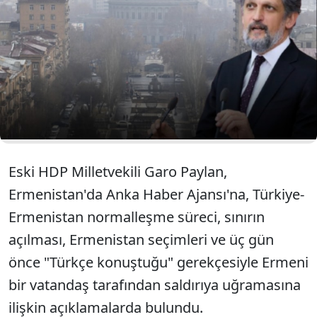
provokatörlük yapan kadına dahi tepki
göstermiyorum. Çünkü sınırın her iki tarafında da
ciddi ön yargılar var. Yüz yıllık kopukluğun üç günde
bitmesini bekleyemeyiz" dedi. Paylan, "bu tür
milliyetçi tepkilerin ve travmaların önüne
geçilmesinin tek yolunun, Türkiye-Ermenistan
normalleşme sürecini hızlandırmaktan geçtiğini"
belirtti.
Eski HDP Milletvekili Garo Paylan,
Ermenistan'da Anka Haber Ajansı'na, Türkiye-
Ermenistan normalleşme süreci, sınırın
açılması, Ermenistan seçimleri ve üç gün
önce "Türkçe konuştuğu" gerekçesiyle Ermeni
bir vatandaş tarafından saldırıya uğramasına
ilişkin açıklamalarda bulundu.