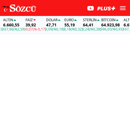
IN
FAİZ
DOLAR
EURO
STERLIN
BITCOIN
ALTIN
660,55
39,92
47,71
55,19
64,41
64.923,98
6.660,5
,96
(%2,59)
-0,07
(%-0,17)
0,09
(%0,18)
0,18
(%0,32)
0,24
(%0,38)
596,05
(%0,93)
167,96
(%2