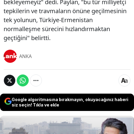
bekleyemeyiz" dedi. Paylan, "bu tür milliyetçi
tepkilerin ve travmaların önüne geçilmesinin
tek yolunun, Türkiye-Ermenistan
normalleşme sürecini hızlandırmaktan
geçtiğini" belirtti.
ANKA
Google algoritmasına bırakmayın, okuyacağınız haberi
siz seçin! Tıkla ve ekle
Erivan'da bir vatandaşın, "Niye Türkçe
konuşuyorsun" tepkisiyle karşılaşan eski HDP
milletvekili Garo Paylan, "Bana saldıran,