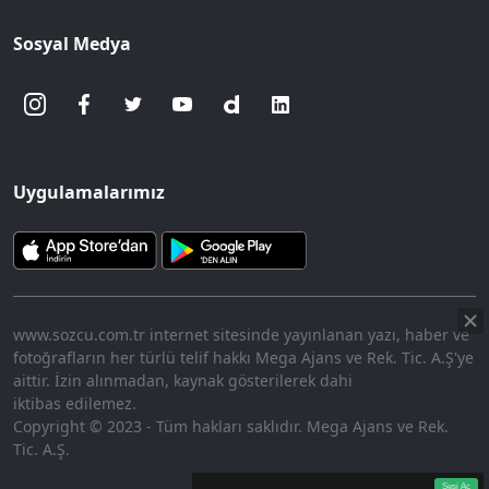
Sosyal Medya
Uygulamalarımız
www.sozcu.com.tr internet sitesinde yayınlanan yazı, haber ve
fotoğrafların her türlü telif hakkı Mega Ajans ve Rek. Tic. A.Ş'ye
aittir. İzin alınmadan, kaynak gösterilerek dahi
iktibas edilemez.
Copyright © 2023 - Tüm hakları saklıdır. Mega Ajans ve Rek.
Tic. A.Ş.
360p
Loaded
:
Sesi
7.91%
Aç
Sesi Aç