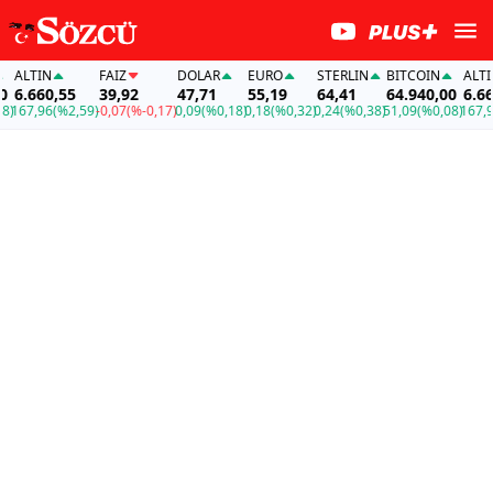
ALTIN
FAİZ
DOLAR
EURO
STERLIN
BITCOIN
ALTIN
6.660,55
39,92
47,71
55,19
64,41
64.940,00
6.660,
67,96
(%2,59)
-0,07
(%-0,17)
0,09
(%0,18)
0,18
(%0,32)
0,24
(%0,38)
51,09
(%0,08)
167,96
(