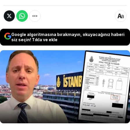
Google algoritmasına bırakmayın, okuyacağınız haberi
siz seçin! Tıkla ve ekle
Deniz Yavuzyılmaz, AKP döneminde İstanbul
Büyükşehir Belediyesi’ne ait bir aracın 660
gün boyunca “Cumhurbaşkanlığı aile
fertleri”ne tahsis edildiğini öne sürdü.
Yavuzyılmaz, konuya ilişkin resmi belge
paylaştı