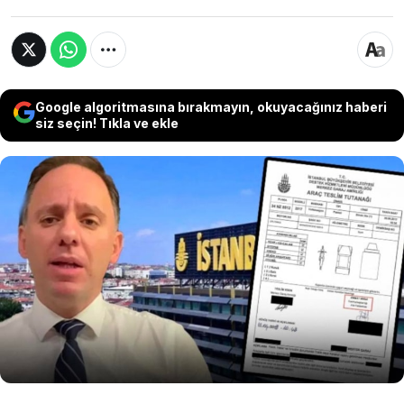
Google algoritmasına bırakmayın, okuyacağınız haberi
siz seçin! Tıkla ve ekle
Deniz Yavuzyılmaz, AKP döneminde İstanbul
Büyükşehir Belediyesi’ne ait bir aracın 660
gün boyunca “Cumhurbaşkanlığı aile
fertleri”ne tahsis edildiğini öne sürdü.
Yavuzyılmaz, konuya ilişkin resmi belge
paylaştı