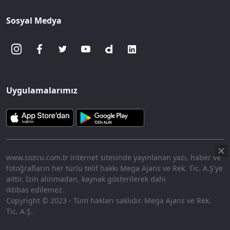
Sosyal Medya
Uygulamalarımız
www.sozcu.com.tr internet sitesinde yayınlanan yazı, haber ve
fotoğrafların her türlü telif hakkı Mega Ajans ve Rek. Tic. A.Ş'ye
aittir. İzin alınmadan, kaynak gösterilerek dahi
iktibas edilemez.
Copyright © 2023 - Tüm hakları saklıdır. Mega Ajans ve Rek.
Tic. A.Ş.
HABERİ OKU
➜
00:17
/ 09:08