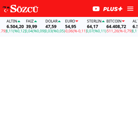
ALTIN
FAİZ
DOLAR
EURO
STERLIN
BITCOIN
ALTIN
6.504,20
39,99
47,59
54,95
64,17
64.408,72
6.50
)
8,11
(%0,12)
0,04
(%0,09)
0,03
(%0,05)
-0,06
(%-0,11)
0,07
(%0,11)
-511,26
(%-0,79)
8,11
(%