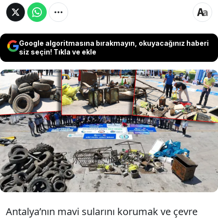
Google algoritmasına bırakmayın, okuyacağınız haberi
siz seçin! Tıkla ve ekle
Antalya'da "Antalya’da deniz hep temiz"
projesi kapsamında 38 gönüllü dalgıçla
temizlik yapıldı. Denizden çıkanlar arasında,
koltuk takımı, tam takım yemek setleri gibi
pek çok şaşırtan çöp çıktı.
Antalya’nın mavi sularını korumak ve çevre